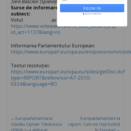
Țara Bascilor (Spania)”.
Surse de informare complementare pe acest
subiect:
Secure and Spam free...
Votul asupra raportului:
https://www.votewatch.eu/cx_vote_details.php?
id_act=1137&lang=ro
Informarea Parlamentului European:
https://www.europarl.europa.eu/en/pressroom/con
Textul rezoluţiei:
https://www.europarl.europa.eu/sides/getDoc.do?
type=REPORT&reference=A7-2010-
0324&language=RO
←Europarlamentarul
Europarlamentarii la
Claudiu Ciprian Tănăsescu
raport: Cum ne reprezintă
(PRM) s-a alăturat
în Europa?→