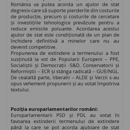
România va putea acorda un ajutor de stat
degresiv care să suporte pierderile din costurile
de producţie, precum şi costurile de cercetare
şi investiţiile tehnologice prevăzute pentru a
reduce emisiile poluante. Acordarea acestui
ajutor de stat este condiţionată de un plan de
închidere definitivă a minelor care nu au
devenit competitive.
Propunerea de extindere a termenului a fost
susţinută la vot de Popularii Europeni – PPE,
Socialiştii şi Democraţii -S&D, Conservatorii şi
Reformiştii – ECR şi stânga radicală – GUE/NGL.
De cealaltă parte, liberalii – ALDE şi Verzii s-au
opus vehement propunerii şi au votat împotriva
textului.
Poziţia europarlamentarilor români:
Europarlamentarii PSD și PDL au votat în
favoarea extinderii termenului de extindere
până la care se pot acorda ajutoare de stat