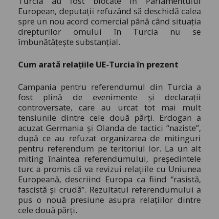
Turcia au fost blocate în Parlamentului
European, deputații refuzând să deschidă calea
spre un nou acord comercial până când situația
drepturilor omului în Turcia nu se
îmbunătățește substanțial.
Cum arată relațiile UE-Turcia în prezent
Campania pentru referendumul din Turcia a
fost plină de evenimente și declarații
controversate, care au urcat tot mai mult
tensiunile dintre cele două părți. Erdogan a
acuzat Germania și Olanda de tactici “naziste”,
după ce au refuzat organizarea de mitinguri
pentru referendum pe teritoriul lor. La un alt
miting înaintea referendumului, președintele
turc a promis că va revizui relațiile cu Uniunea
Europeană, descriind Europa ca fiind “rasistă,
fascistă și crudă”. Rezultatul referendumului a
pus o nouă presiune asupra relațiilor dintre
cele două părți.