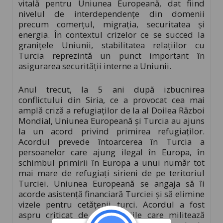
vitală pentru Uniunea Europeană, dat fiind
nivelul de interdependențe din domenii
precum comerțul, migrația, securitatea și
energia. În contextul crizelor ce se succed la
granițele Uniunii, stabilitatea relațiilor cu
Turcia reprezintă un punct important în
asigurarea securității interne a Uniunii.
Anul trecut, la 5 ani după izbucnirea
conflictului din Siria, ce a provocat cea mai
amplă criză a refugiaților de la al Doilea Război
Mondial, Uniunea Europeană și Turcia au ajuns
la un acord privind primirea refugiaților.
Acordul prevede întoarcerea în Turcia a
persoanelor care ajung ilegal în Europa, în
schimbul primirii în Europa a unui număr tot
mai mare de refugiați sirieni de pe teritoriul
Turciei. Uniunea Europeană se angaja să îi
acorde asistență financiară Turciei și să elimine
vizele pentru cetățenii turci. Acordul a fost
aspru criticat de organizațiile care militează