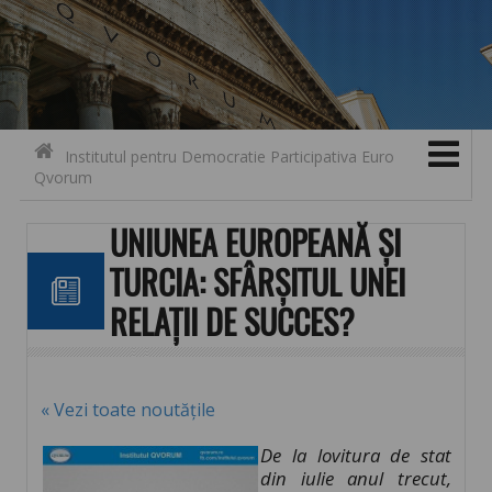
Search for:
Contact
Skip to content
Institutul pentru Democratie Participativa Euro
Qvorum
UNIUNEA EUROPEANĂ ȘI
TURCIA: SFÂRȘITUL UNEI
RELAȚII DE SUCCES?
« Vezi toate noutățile
De la lovitura de stat
din iulie anul trecut,