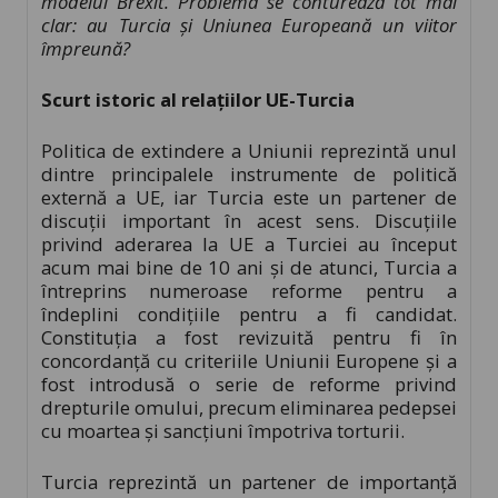
modelul Brexit. Problema se conturează tot mai
clar: au Turcia și Uniunea Europeană un viitor
împreună?
Scurt istoric al relațiilor UE-Turcia
Politica de extindere a Uniunii reprezintă unul
dintre principalele instrumente de politică
externă a UE, iar Turcia este un partener de
discuții important în acest sens. Discuțiile
privind aderarea la UE a Turciei au început
acum mai bine de 10 ani și de atunci, Turcia a
întreprins numeroase reforme pentru a
îndeplini condițiile pentru a fi candidat.
Constituția a fost revizuită pentru fi în
concordanță cu criteriile Uniunii Europene și a
fost introdusă o serie de reforme privind
drepturile omului, precum eliminarea pedepsei
cu moartea și sancțiuni împotriva torturii.
Turcia reprezintă un partener de importanță