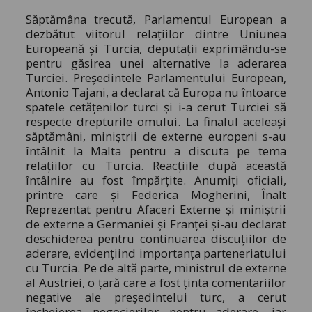
Săptămâna trecută, Parlamentul European a
dezbătut viitorul relațiilor dintre Uniunea
Europeană și Turcia, deputații exprimându-se
pentru găsirea unei alternative la aderarea
Turciei. Președintele Parlamentului European,
Antonio Tajani, a declarat că Europa nu întoarce
spatele cetățenilor turci și i-a cerut Turciei să
respecte drepturile omului. La finalul aceleași
săptămâni, miniștrii de externe europeni s-au
întâlnit la Malta pentru a discuta pe tema
relațiilor cu Turcia. Reacțiile după această
întâlnire au fost împărțite. Anumiți oficiali,
printre care și Federica Mogherini, Înalt
Reprezentat pentru Afaceri Externe și miniștrii
de externe a Germaniei și Franței și-au declarat
deschiderea pentru continuarea discuțiilor de
aderare, evidențiind importanța parteneriatului
cu Turcia. Pe de altă parte, ministrul de externe
al Austriei, o țară care a fost ținta comentariilor
negative ale președintelui turc, a cerut
încheierea negocierilor pentru aderare, iar