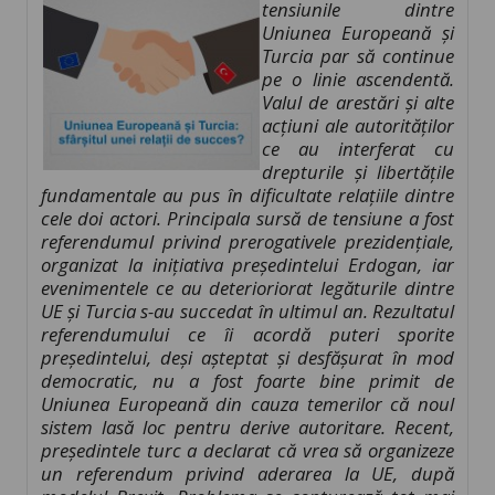
tensiunile dintre
Uniunea Europeană și
Turcia par să continue
pe o linie ascendentă.
Valul de arestări și alte
acțiuni ale autorităților
ce au interferat cu
drepturile și libertățile
fundamentale au pus în dificultate relațiile dintre
cele doi actori. Principala sursă de tensiune a fost
referendumul privind prerogativele prezidențiale,
organizat la inițiativa președintelui Erdogan, iar
evenimentele ce au deterioriorat legăturile dintre
UE și Turcia s-au succedat în ultimul an. Rezultatul
referendumului ce îi acordă puteri sporite
președintelui, deși așteptat și desfășurat în mod
democratic, nu a fost foarte bine primit de
Uniunea Europeană din cauza temerilor că noul
sistem lasă loc pentru derive autoritare. Recent,
președintele turc a declarat că vrea să organizeze
un referendum privind aderarea la UE, după