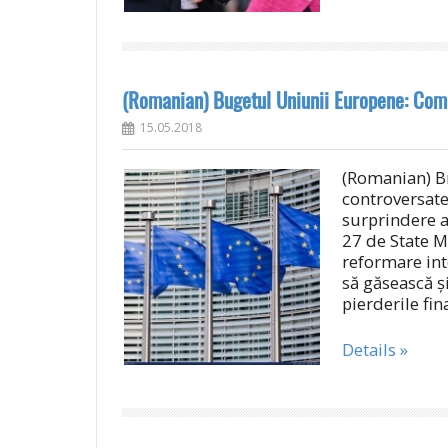
(Romanian) Bugetul Uniunii Europene: Com
15.05.2018
(Romanian) Br
controversate
surprindere a
27 de State M
reformare int
să găsească și
pierderile fin
Details »