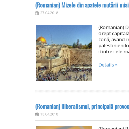
(Romanian) Mizele din spatele mutării misiu
27.04.2018
(Romanian) De
drept capitală
zonă, având î
palestinienil
dintre cele m
Details »
(Romanian) Iliberalismul, principală provo
18.04.2018
(Romanian) Pa