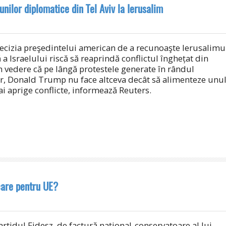
nilor diplomatice din Tel Aviv la Ierusalim
cizia preşedintelui american de a recunoaşte Ierusalimu
 a Israelului riscă să reaprindă conflictul înghețat din
n vedere că pe lângă protestele generate în rândul
or, Donald Trump nu face altceva decât să alimenteze unu
ai aprige conflicte, informează Reuters.
care pentru UE?
rtidul Fidesz, de factură naţional-conservatoare al lui