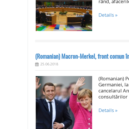
rând, afaceril
Details »
(Romanian) Macron-Merkel, front comun în
25.06.2018
(Romanian) Pe
Germaniei, la
cancelarul A
consultărilo
Details »