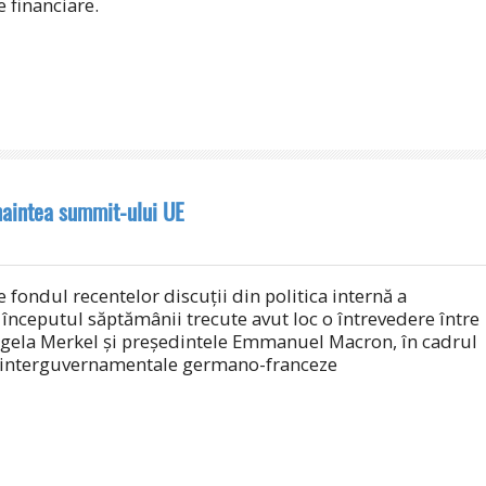
e financiare.
aintea summit-ului UE
 fondul recentelor discuții din politica internă a
 începutul săptămânii trecute avut loc o întrevedere între
ngela Merkel și președintele Emmanuel Macron, în cadrul
r interguvernamentale germano-franceze