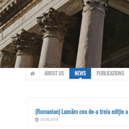
Skip to content
ABOUT US
NEWS
PUBLICATIONS
(Romanian) Lansăm cea de-a treia ediție a
30.08.2018