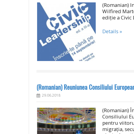
(Romanian) In
Wilfired Mart
ediție a Civi
Details »
(Romanian) Reuniunea Consiliului Europea
29.06.2018
(Romanian) În
Consiliului E
pentru viitor
migrația, sec