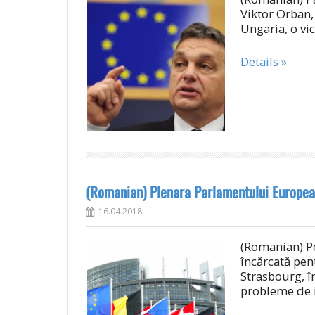
Viktor Orban, 
Ungaria, o vic
Details »
(Romanian) Plenara Parlamentului European,
16.04.2018
(Romanian) P
încărcată pent
Strasbourg, î
probleme de i