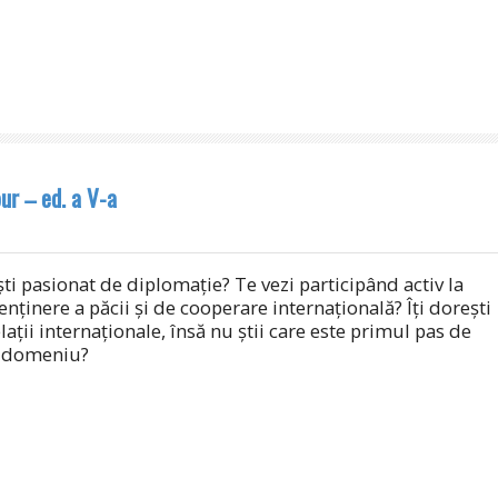
ur – ed. a V-a
ti pasionat de diplomație? Te vezi participând activ la
nținere a păcii și de cooperare internațională? Îți dorești
elații internaționale, însă nu știi care este primul pas de
t domeniu?