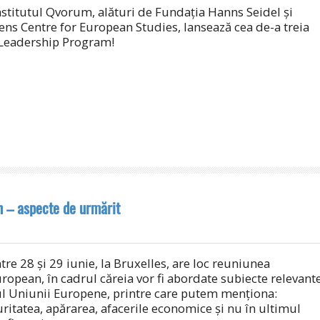
stitutul Qvorum, alături de Fundația Hanns Seidel și
ens Centre for European Studies, lansează cea de-a treia
c Leadership Program!
n – aspecte de urmărit
tre 28 și 29 iunie, la Bruxelles, are loc reuniunea
uropean, în cadrul căreia vor fi abordate subiecte relevant
ul Uniunii Europene, printre care putem menționa:
uritatea, apărarea, afacerile economice și nu în ultimul