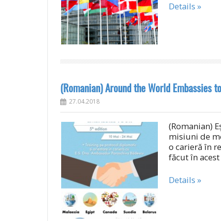
Details »
(Romanian) Around the World Embassies to
27.04.2018
(Romanian) Eș
misiuni de me
o carieră în r
făcut în aces
Details »