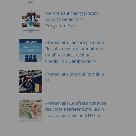
We Are Launching Qvorum
Young Leaders 2015
Programme!
(Romanian) Lansăm programul
”Inițiativă pentru comunitatea
mea!” – proiect destinat
tinerilor din Dâmbovița
(Romanian) Brexit și România
(Romanian) Ce efecte vor avea
rezultatele referendumului din
Italia asupra evoluției UE?