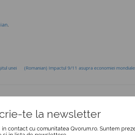
ian
.
itul unei
(Romanian) Impactul 9/11 asupra economiei mondial
crie-te la newsletter
 in contact cu comunitatea Qvorum.ro. Suntem preze
e si in lista de newslettere.