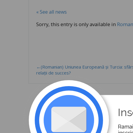
« See all news
Sorry, this entry is only available in
Roman
←(Romanian) Uniunea Europeană și Turcia: sfârș
relații de succes?
Ins
Ramai
inscri