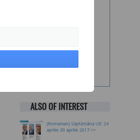
ALSO OF INTEREST
(Romanian) Săptămâna UE: 24
aprilie-30 aprilie 2017