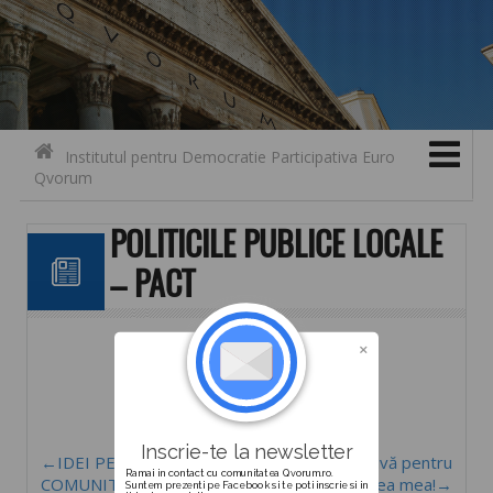
Search for:
Contact
Skip to content
Institutul pentru Democratie Participativa Euro
Qvorum
POLITICILE PUBLICE LOCALE
– PACT
Inscrie-te la newsletter
←IDEI PENTRU
Inițiativă pentru
Ramai in contact cu comunitatea Qvorum.ro.
COMUNITATE – CLLD
comunitatea mea!→
Suntem prezenti pe Facebook si te poti inscrie si in