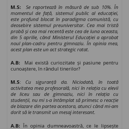
M.S:
Se raportează în măsură de sub 10%.
În
momentul de față, sistemul public al educației,
este profund blocat în paradigma comunistă, cu
deosebire sistemul preuniversitar. Cea mai tristă
probă și cea mai recentă este cea de luna aceasta,
din 5 aprilie, când Ministerul Educației a aprobat
noul plan-cadru pentru gimnaziu. În opinia mea,
acest plan este un act strategic ratat.
A.B:
Mai există curiozitate și pasiune pentru
cunoaștere, în rândul tinerilor?
M.S
:
Cu siguranță da. Niciodată, în toată
activitatea mea profesorală, nici în relația cu elevii
de liceu sau de gimnaziu, nici în relația cu
studenții, nu mi s-a întâmplat să primesc o reacție
de blazare din partea acestora, atunci când mi-am
dorit să le transmit un mesaj interesant.
A.B:
În opinia dumneavoastră, ce le lipsește