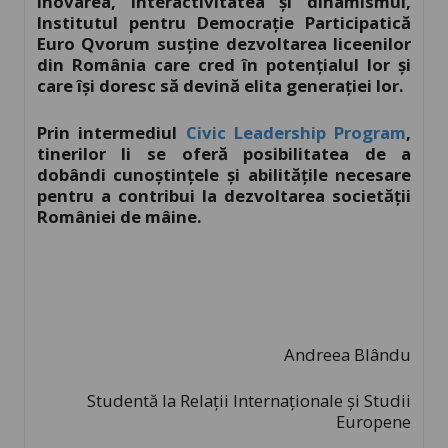
inovarea, interactivitatea și dinamismul,
Institutul pentru Democrație Participatică
Euro Qvorum susține dezvoltarea liceenilor
din România care cred în potențialul lor și
care își doresc să devină elita generației lor.
Prin intermediul
Civic Leadership Program
,
tinerilor li se ofer
ă posibilitatea de a
dobândi cunoștințele și abilitățile necesare
pentru a contribui la dezvoltarea societății
României de mâine.
Andreea Blându
Studentă la Relații Internaționale și Studii
Europene