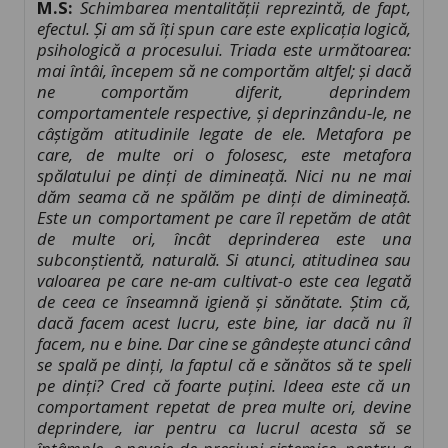
M.S:
Schimbarea mentalității reprezintă, de fapt,
efectul. Și am să îți spun care este explicația logică,
psihologică a procesului. Triada este următoarea:
mai întâi, începem să ne comportăm altfel; și dacă
ne comportăm diferit, deprindem
comportamentele respective, și deprinzându-le, ne
câștigăm atitudinile legate de ele. Metafora pe
care, de multe ori o folosesc, este metafora
spălatului pe dinți de dimineață. Nici nu ne mai
dăm seama că ne spălăm pe dinți de dimineață.
Este un comportament pe care îl repetăm de atât
de multe ori, încât deprinderea este una
subconștientă, naturală. Si atunci, atitudinea sau
valoarea pe care ne-am cultivat-o este cea legată
de ceea ce înseamnă igienă și sănătate. Știm că,
dacă facem acest lucru, este bine, iar dacă nu îl
facem, nu e bine. Dar cine se gândește atunci când
se spală pe dinți, la faptul că e sănătos să te speli
pe dinți? Cred că foarte puțini. Ideea este că un
comportament repetat de prea multe ori, devine
deprindere, iar pentru ca lucrul acesta să se