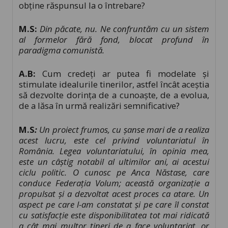
obţine răspunsul la o întrebare?
M.S:
Din păcate, nu. Ne confruntăm cu un sistem
al formelor fără fond, blocat profund în
paradigma comunist
ă.
A.B:
Cum credeți ar putea fi modelate și
stimulate idealurile tinerilor, astfel încât aceștia
să dezvolte dorința de a cunoaște, de a evolua,
de a lăsa în urmă realizări semnificative?
M.S
:
Un proiect frumos, cu șanse mari de a realiza
acest lucru, este cel privind voluntariatul în
România.
Legea voluntariatului, în opinia mea,
este un câștig notabil al ultimilor ani, ai acestui
ciclu politic. O cunosc pe Anca Năstase, care
conduce Federația Volum; a
ceastă organizație a
propulsat și a dezvoltat acest proces ca atare. Un
aspect pe care l-am constatat și pe care îl constat
cu satisfacție este disponibilitatea tot mai ridicată
a cât mai multor tineri de a face voluntariat, or