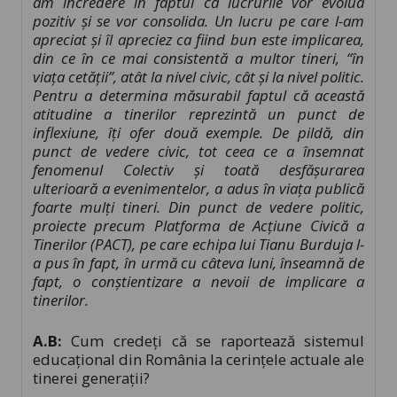
am încredere în faptul că lucrurile vor evolua
pozitiv și se vor consolida. Un lucru pe care l-am
apreciat și îl apreciez ca fiind bun este implicarea,
din ce în ce mai consistentă a multor tineri,
“
în
viața cetății”, atât la nivel civic, cât și la nivel politic.
Pentru a determina măsurabil faptul că această
atitudine a tinerilor reprezintă un punct de
inflexiune, îți ofer două exemple. De pildă, din
punct de vedere civic, tot ceea ce a însemnat
fenomenul Colectiv și toată desfășurarea
ulterioară a evenimentelor, a adus în viața publică
foarte mulți tineri. Din punct de vedere politic,
proiecte precum Platforma de Acțiune Civică a
Tinerilor (PACT), pe care echipa lui Tianu Burduja l-
a pus în fapt, în urmă cu câteva luni, înseamnă de
fapt, o conștientizare a nevoii de implicare a
tinerilor.
A.B:
Cum credeți că se raportează sistemul
educațional din România la cerințele actuale ale
tinerei generații?