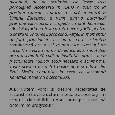
niciodată, nu au schimbat ele însele vreo
paradigmă. Accederea în NATO a avut loc la
presiuni externe, statutul de țară membră a
Uniunii Europene a venit dintr-o puternică
presiune exterioară. E limpede că atât România,
cât și Bulgaria au fost cu totul nepregătite pentru
a adera la Uniunea Europeană. Astfel, în momentul
de față, principalul exercițiu pe care societatea
românească are a și-l asuma este exercițiul de
curaj. Nu e vorba numai de educație. Și sănătatea
are a fi schimbată radical, instituțiile publice au a
fi schimbate radical, totul necesită o schimbare.
Toate acestea au a fi transformate și aduse din
Evul Mediu comunist, în ceea ce înseamnă
România modernă a secolul XXI.
A.B:
Putem vorbi și despre necesitatea de
reconstrucție a structurii mentale a societății, în
scopul dezvoltării unor principii care să
determine progresul?