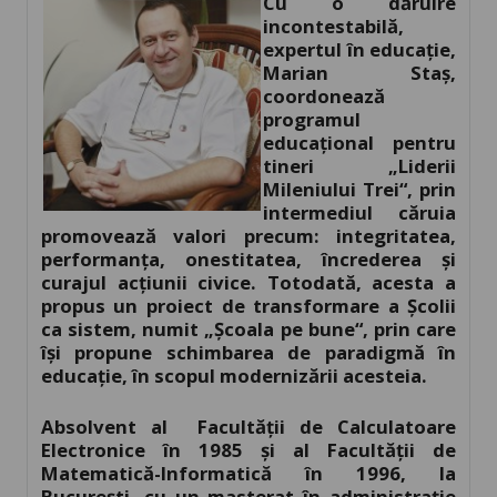
Cu o dăruire
incontestabilă,
expertul în educație,
Marian Staș,
coordonează
programul
educaţional pentru
tineri „Liderii
Mileniului Trei“, prin
intermediul căruia
promovează valori precum: integritatea,
performanța, onestitatea, încrederea și
curajul acțiunii civice. Totodată, acesta a
propus un proiect de transformare a Școlii
ca sistem, numit „Şcoala pe bune“, prin care
își propune schimbarea de paradigmă în
educație, în scopul modernizării acesteia.
Absolvent al Facultății de Calculatoare
Electronice în 1985 şi al Facultății de
Matematică-Informatică în 1996, la
Bucureşti, cu un masterat în administraţie