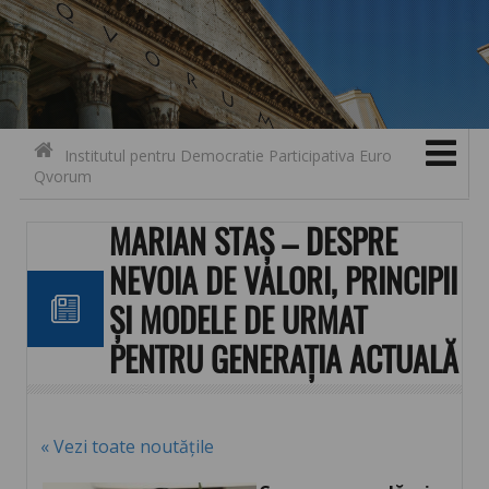
Search for:
Contact
Skip to content
Institutul pentru Democratie Participativa Euro
Qvorum
MARIAN STAȘ – DESPRE
NEVOIA DE VALORI, PRINCIPII
ȘI MODELE DE URMAT
PENTRU GENERAȚIA ACTUALĂ
« Vezi toate noutățile