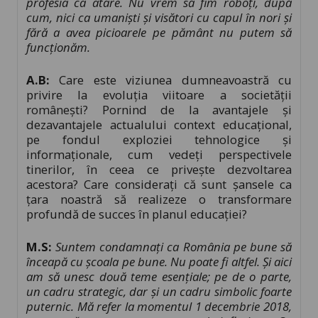
profesia ca atare. Nu vrem să fim roboți, după
cum, nici ca umaniști și visători cu capul în nori și
fără a avea picioarele pe pământ nu putem să
funcționăm.
A.B:
Care este viziunea dumneavoastră cu
privire la evoluția viitoare a societății
românești? Pornind de la avantajele și
dezavantajele actualului context educațional,
pe fondul exploziei tehnologice și
informaționale, cum vedeți perspectivele
tinerilor, în ceea ce privește dezvoltarea
acestora? Care considerați că sunt șansele ca
țara noastră să realizeze o transformare
profundă de succes în planul educației?
M.S:
Suntem condamnați ca România pe bune să
înceapă cu școala pe bune. Nu poate fi altfel. Și aici
am să unesc două teme esențiale; pe de o parte,
un cadru strategic, dar și un cadru simbolic foarte
puternic. Mă refer la momentul 1 decembrie 2018,