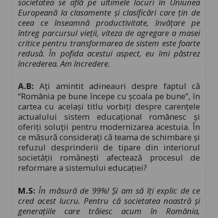
societatea se află pe ultimele locuri în Uniunea
Europeană la clasamente și clasificări care țin de
ceea ce înseamnă productivitate, învățare pe
întreg parcursul vieții, viteza de agregare a masei
critice pentru transformarea de sistem este foarte
redusă. În pofida acestui aspect, eu îmi păstrez
încrederea. Am încredere.
A.B:
Ați amintit adineauri despre faptul că
“România pe bune începe cu școala pe bune”, în
cartea cu același titlu vorbiți despre carenţele
actualului sistem educaţional românesc şi
oferiți soluţii pentru modernizarea acestuia. În
ce măsură considerați că teama de schimbare și
refuzul desprinderii de tipare din interiorul
societății românești afectează procesul de
reformare a sistemului educației?
M.S:
În măsură de 99%! Și am să îți explic de ce
cred acest lucru. Pentru că societatea noastră și
generațiile care trăiesc acum în România,