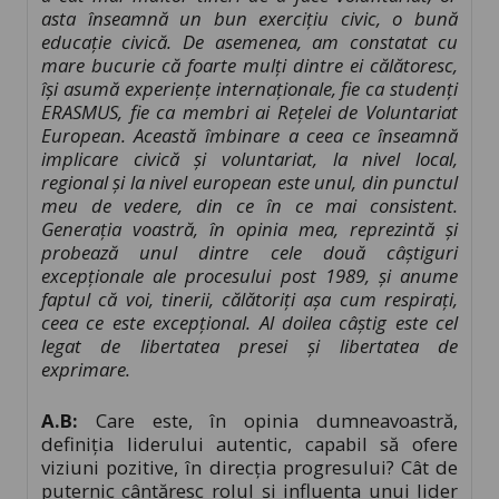
asta înseamnă un bun exercițiu civic, o bună
educație civică. De asemenea, am constatat cu
mare bucurie că foarte mulți dintre ei călătoresc,
își asumă experiențe internaționale, fie ca studenți
ERASMUS, fie ca membri ai Rețelei de Voluntariat
European. Această îmbinare a ceea ce înseamnă
implicare civică și voluntariat, la nivel local,
regional și la nivel european este unul, din punctul
meu de vedere, din ce în ce mai consistent.
Generația voastră, în opinia mea, reprezintă și
probează unul dintre cele două câștiguri
excepționale ale procesului post 1989, și anume
faptul că voi, tinerii, călătoriți așa cum respirați,
ceea ce este excepțional. Al doilea câștig este cel
legat de libertatea presei și libertatea de
exprimare.
A.B:
Care este, în opinia dumneavoastră,
definiția liderului autentic, capabil să ofere
viziuni pozitive, în direcția progresului? Cât de
puternic cântăresc rolul și influența unui lider