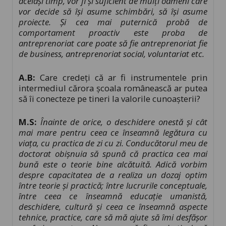
același timp, vor fi și suficient de mulți oameni care
vor decide să își asume schimbări, să își asume
proiecte. Și cea mai puternică probă de
comportament proactiv este proba de
antreprenoriat care poate să fie antreprenoriat fie
de business, antreprenoriat social, voluntariat etc.
A.B:
Care credeți că ar fi instrumentele prin
intermediul cărora școala românească ar putea
să îi conecteze pe tineri la valorile cunoașterii?
M.S:
Înainte de orice, o deschidere onestă și cât
mai mare pentru ceea ce înseamnă legătura cu
viața, cu practica de zi cu zi. Conducătorul meu de
doctorat obișnuia să spună că practica cea mai
bună este o teorie bine alcătuită. Adică vorbim
despre capacitatea de a realiza un dozaj optim
între teorie și practică; între lucrurile conceptuale,
între ceea ce înseamnă educație umanistă,
deschidere, cultură și ceea ce înseamnă aspecte
tehnice, practice, care să mă ajute să îmi desfășor