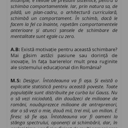
întâmple, e nevoie de presiuni sistemice, pentru a
schimba comportamentele. Iar, prin natura sa, de
pildă, un plan-cadru, o arhitectură curriculară,
schimbă un comportament. În schimb, dacă le
facem la fel ca înainte, repetăm comportamentele
anterioare și atunci șansele de schimbare de
mentalitate sunt egale cu zero.
A.B:
Există motivație pentru această schimbare?
Mai găsim astăzi pasiune sau dorință de
inovație, în faţa barierelor mult prea ruginite
ale sistemului educaţional din România?
M.S:
Desigur. Întotdeauna va fi așa. Și există o
explicatie statistică pentru această poveste. Toate
populațiile sunt distribuite pe curba lui Gauss. Nu
o să vezi niciodată, din douăzeci de milioane de
români, nouăsprezece milioane de antreprenori,
dar o să vezi o mie, două mii, trei mii, un milion. E
firesc să fie așa. Întotdeauna vor fi oameni la
stânga spectrului, oponenți ai schimbării, dar, în