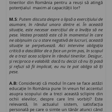
tinerilor din România pentru a reuși să atingă
potențialul maxim al capacității lor?
M.S
:
Putem discuta despre o lipsă a exercițiului de
asumare, în rândul unora dintre ei. În această
situație, este necesar exercițiul de a învăța să ne
pese. Vestea proastă este că în momentul în care
ne obișnuim cu o stare negativă de lucruri, această
situație se perpetuează. Aici intervine obligația
critică a dascălilor de a face un prim pas, în scopul
de a trezi acea sclipire în rândul tinerilor. Desigur,
și reciproca e valabilă: dacă tu decizi că nu îți pasă
și refuzi să fii implicat, eu nu te pot obliga să îți
pese.
A.B:
Considerați că modul în care se face astăzi
educație în România pune în vreun fel accentul
asupra scopului de a trezi această sclipire din
ochii elevilor, despre care îmi vorbiți? Este
relevantă, în actualul sistem, satisfacţia
personală pe care o simte un tânăr atunci când