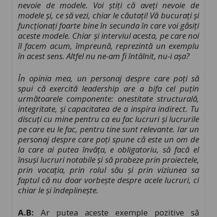
nevoie de modele. Voi știți că aveți nevoie de
modele și, ce să vezi, chiar le căutați! Vă bucurați și
funcționați foarte bine în secunda în care voi găsiți
aceste modele. Chiar și interviul acesta, pe care noi
îl facem acum, împreună, reprezintă un exemplu
în acest sens. Altfel nu ne-am fi întâlnit, nu-i așa?
În opinia mea, un personaj despre care poți să
spui că exercită leadership are a bifa cel puțin
următoarele componente: onestitate structurală,
integritate, și capacitatea de a inspira indirect. Tu
discuți cu mine pentru ca eu fac lucruri și lucrurile
pe care eu le fac, pentru tine sunt relevante. Iar un
personaj despre care poți spune că este un om de
la care ai putea învăța, e obligatoriu, să facă el
însuși lucruri notabile și să probeze prin proiectele,
prin vocația, prin rolul său și prin viziunea sa
faptul că nu doar vorbește despre acele lucruri, ci
chiar le și îndeplinește.
A.B:
Ar putea aceste exemple pozitive să