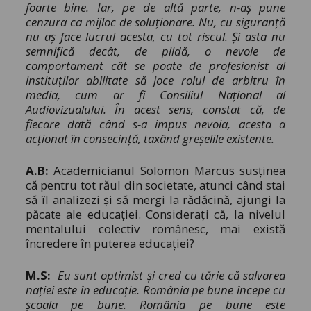
foarte bine. Iar, pe de altă parte, n-aș pune
cenzura ca mijloc de soluționare. Nu, cu siguranță
nu aș face lucrul acesta, cu tot riscul. Și asta nu
semnifică decât, de pildă, o nevoie de
comportament cât se poate de profesionist al
instituților abilitate să joce rolul de arbitru în
media, cum ar fi Consiliul Național al
Audiovizualului. În acest sens, constat că, de
fiecare dată când s-a impus nevoia, acesta a
acționat în consecință, taxând greșelile existente.
A.B:
Academicianul Solomon Marcus susținea
că pentru tot răul din societate, atunci când stai
să îl analizezi şi să mergi la rădăcină, ajungi la
păcate ale educaţiei. Considerați că, la nivelul
mentalului colectiv românesc, mai există
încredere în puterea educației?
M.S:
Eu sunt optimist și cred cu tărie că salvarea
nației este în educație
.
România pe bune începe cu
școala pe bune. România pe bune este