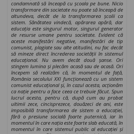
condamnată să înceapă cu școala pe bune. Nicio
transformare din societate nu poate să înceapă de
altundeva, decât de la transformarea școlii ca
sistem. Sănătatea vindecă, apărarea apără, dar
educația este singurul motor, singurul generator
de resurse umane pentru societate. Evident că
aceste manifestări negative, manifestări de tip
comunist, plagiate sau alte atitudini, nu fac decât
să mineze direct încrederea societății în sistemul
educațional. Nu avem decât două șanse. Ori
stingem lumina și plecăm acasă sau de acasă. Ori
începem să realizăm că, în momentul de față,
România secolului XXI funcționează cu un sistem
comunist educațional și, în cazul acesta, acționăm
ca nație pentru a face ceea ce trebuie făcut. Spun
lucrul acesta, pentru că, după cum au probat
ultimii zece, cincisprezece, douăzeci de ani, este
imposibilă transformarea de sistem a educației,
fără o presiune socială foarte puternică, iar în
momentul în care nația este foarte slab educată, în
momentul în care sistemul public al educației și