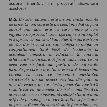
asupra tinerilor, în procesul dezvoltării
acestora?
M.S
:
Un
lider autentic este un om cinstit, înainte
de orice. Un om care este perceput imediat ca fiind
opusul unui lider este cel care minte și care
îngreunează procesul, exact așa cum s-a întâmplat
în 5 aprilie, cu ministrul Educației. Îmi pare extrem
de rău, dar în acest caz sunt obligat să notific un
comportament total lipsit de leadership al
actualului ministru al Educatiei, în materia
arhitecturii curriculare. A făcut exact ceea ce nu
avea voie să facă, din postura de autoritate
formală pe care o are. Nu a exercitat leadership.
Corelat cu ceea ce înseamnă onestitatea
structurală, un alt aspect esențial, din punctul
meu de vedere, pe care iarăși generația voastră îl
resimte extrem de benefic, dacă el se manifestă ca
atare, este ceea ce înseamnă rolulșsi statutul unui
astfel de personaj, ca model, însoțitor și facilitator
de proces. Generația voastră simte foarte bine, are