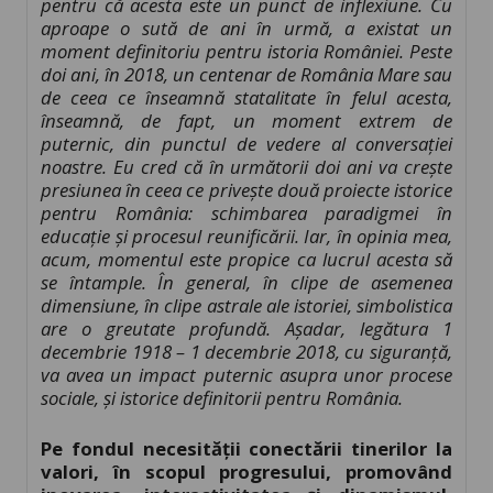
pentru că acesta este un punct de inflexiune. Cu
aproape o sută de ani în urmă, a existat un
moment definitoriu pentru istoria României. Peste
doi ani, în 2018, un centenar de România Mare sau
de ceea ce înseamnă statalitate în felul acesta,
înseamnă, de fapt, un moment extrem de
puternic, din punctul de vedere al conversației
noastre. Eu cred că în următorii doi ani va crește
presiunea în ceea ce privește două proiecte istorice
pentru România: schimbarea paradigmei în
educație și procesul reunificării. Iar, în opinia mea,
acum, momentul este propice ca lucrul acesta să
se întample. În general, în clipe de asemenea
dimensiune, în clipe astrale ale istoriei, simbolistica
are o greutate profundă. Așadar, legătura 1
decembrie 1918 – 1 decembrie 2018, cu siguranță,
va avea un impact puternic asupra unor procese
sociale, și istorice definitorii pentru România.
Pe fondul necesității conectării tinerilor la
valori, în scopul progresului, promovând