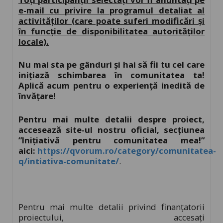
e-mail cu privire la programul detaliat al
activităților (care poate suferi modificări și
în funcție de disponibilitatea autorităților
locale).
Nu mai sta pe gânduri şi hai să fii tu cel care
iniţiază schimbarea în comunitatea ta!
Aplică acum pentru o experienţă inedită de
învăţare!
Pentru mai multe detalii despre proiect,
accesează site-ul nostru oficial, secțiunea
”Inițiativă pentru comunitatea mea!”
aici:
https://qvorum.ro/category/comunitatea-
q/intiativa-comunitate/
.
Pentru mai multe detalii privind finanțatorii
proiectului, accesați