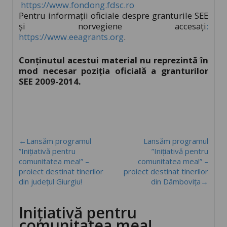
https://www.fondong.fdsc.ro
Pentru informații oficiale despre granturile SEE
și norvegiene accesați
:
https://www.eeagrants.org
.
Conținutul acestui material nu reprezintă în
mod necesar poziția oficială a granturilor
SEE 2009-2014.
←Lansăm programul
Lansăm programul
”Inițiativă pentru
”Inițiativă pentru
comunitatea mea!” –
comunitatea mea!” –
proiect destinat tinerilor
proiect destinat tinerilor
din județul Giurgiu!
din Dâmbovița→
Inițiativă pentru
comunitatea mea!