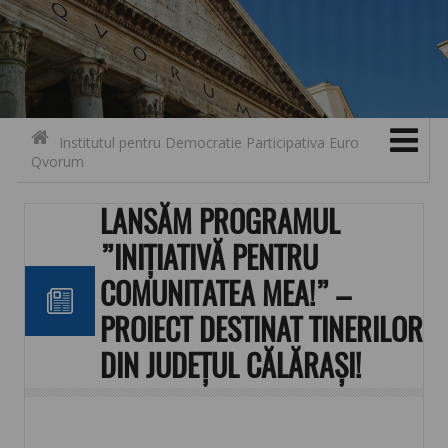
Search for:
Contact
Skip to content
Institutul pentru Democratie Participativa Euro
Qvorum
LANSĂM PROGRAMUL
”INIȚIATIVĂ PENTRU
COMUNITATEA MEA!” –
PROIECT DESTINAT TINERILOR
DIN JUDEȚUL CĂLĂRAȘI!