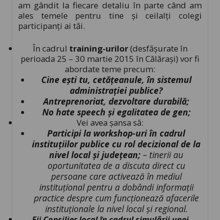
am gândit la fiecare detaliu în parte când am
ales temele pentru tine și ceilalți colegi
participanți ai tăi.
În cadrul
training-urilor
(desfășurate în
perioada 25 – 30 martie 2015 în Călărași) vor fi
abordate teme precum:
Cine ești tu, cetățeanule, în sistemul
administrației publice?
Antreprenoriat, dezvoltare durabilă;
No hate speech și egalitatea de gen;
Vei avea șansa să:
Participi la workshop-uri în cadrul
instituțiilor publice cu rol decizional de la
nivel local și județean;
– tinerii au
oportunitatea de a discuta direct cu
persoane care activează în mediul
instituțional pentru a dobândi informații
practice despre cum funcționează afacerile
instituționale la nivel local și regional.
Fii Consilier local în cadrul simulării unei