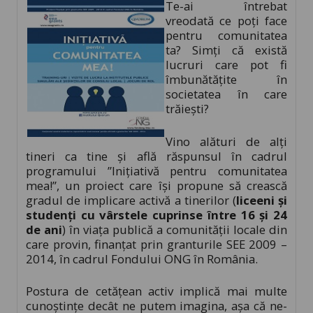
Te-ai întrebat
vreodată ce poți face
pentru comunitatea
ta? Simți că există
lucruri care pot fi
îmbunătățite în
societatea în care
trăiești?
Vino alături de alți
tineri ca tine și află răspunsul în cadrul
programului ”Inițiativă pentru comunitatea
mea!”, un proiect care își propune să crească
gradul de implicare activă a tinerilor (
liceeni și
studenți cu vârstele cuprinse între 16 și 24
de ani
) în viața publică a comunității locale din
care provin, finanțat prin granturile SEE 2009 –
2014, în cadrul Fondului ONG în România.
Postura de cetățean activ implică mai multe
cunoștințe decât ne putem imagina, așa că ne-