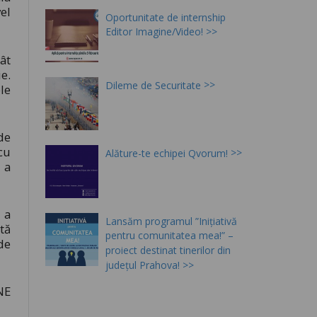
el
Oportunitate de internship
Editor Imagine/Video!
ât
e.
Dileme de Securitate
le
de
cu
Alăture-te echipei Qvorum!
 a
 a
Lansăm programul ”Inițiativă
tă
pentru comunitatea mea!” –
de
proiect destinat tinerilor din
județul Prahova!
NE