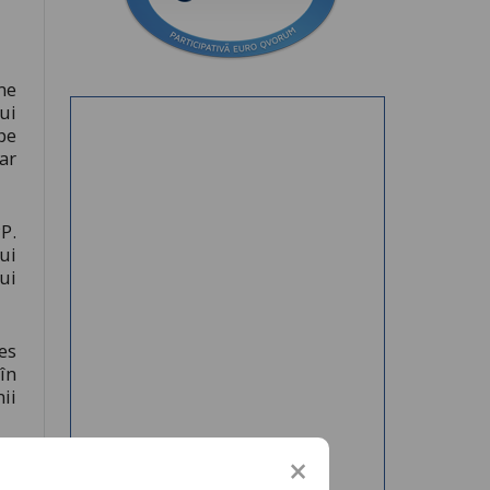
me
ui
pe
ar
P.
ui
ui
es
în
ii
in