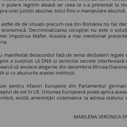
 o putere legitim aleasă iar ceea ce s-a prezentat la niv
ra unei justiții abuzive, totul fiins o manipulare abuzivă.
ă astfel de de situații precum cea din România nu fac dec
 economică. Decriminalizarea corupției nu este o soluți
luptei împotriva Mafiei. Aceasta a mai menționat precente
ria.
u manifestat dezacordul față de tema dezbaterii legate 
ini a susținut că DNA și serviciile secrete interferează 
încearcă să anuleze alegerile din decembrie.Mircea Diaconu
 și cu abuzurile acestei instituții.
siei pentru Afaceri Europene din Parlamentul german
reptul de vot în UE. Uniunea Europeană poate aplica aceas
membră, există ameninţări sistematice la adresa statului 
MARILENA VERONICA E