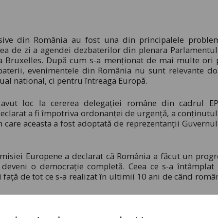
sive din România au fost una din principalele proble
nea de zi a agendei dezbaterilor din plenara Parlamentul
a Bruxelles. După cum s-a menționat de mai multe ori 
baterii, evenimentele din România nu sunt relevante do
ual national, ci pentru întreaga Europă.
avut loc la cererea delegației române din cadrul EP
eclarat a fi împotriva ordonanței de urgență, a conținutul
n care aceasta a fost adoptată de reprezentanții Guvernul
misiei Europene a declarat că România a făcut un progr
a deveni o democrație completă. Ceea ce s-a întâmplat 
 față de tot ce s-a realizat în ultimii 10 ani de când român
ntru modificările legislative ale guvernului Grindeanu pr