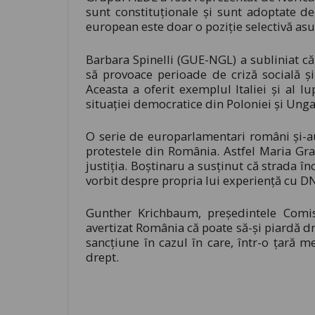
sunt constituționale și sunt adoptate de
european este doar o poziție selectivă asup
Barbara Spinelli (GUE-NGL) a subliniat c
să provoace perioade de criză socială și
Aceasta a oferit exemplul Italiei și al 
situației democratice din Poloniei și Unga
O serie de europarlamentari români și-a
protestele din România. Astfel Maria Grap
justiția. Boștinaru a susținut că strada 
vorbit despre propria lui experiență cu DNA
Gunther Krichbaum, preşedintele Comi
avertizat România că poate să-şi piardă d
sancţiune în cazul în care, într-o ţară 
drept.