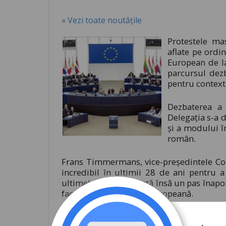
« Vezi toate noutățile
Protestele ma
aflate pe ordi
European de l
parcursul dez
pentru context
Dezbaterea a 
Delegația s-a d
și a modului î
român.
Frans Timmermans, vice-președintele Co
incredibil în ultimii 28 de ani pentru 
ultimele zile reprezintă însă un pas înapoi
fac parte din Uniunea Europeană.
Acesta a prezentat interesul Comisiei pe