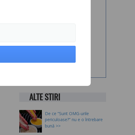
tă
re
rnă
?→
ALTE STIRI
De ce “Sunt OMG-urile
periculoase?” nu e o întrebare
bună