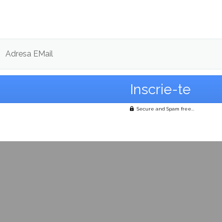
iind axat pe o serie de traininguri menite să le transmi
, despre calitatea României de membră a UE şi desp
i.
Adresa EMail
Vrei să faci stagiu de practică într-o organizație mode
cu perspectivă europeană 
Secure and Spam free...