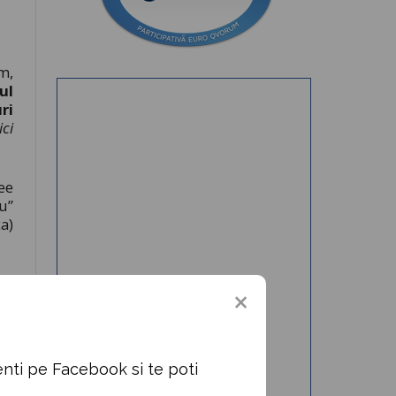
m,
ul
ri
ici
ee
u”
a)
ul
au
DG
nti pe Facebook si te poti
at