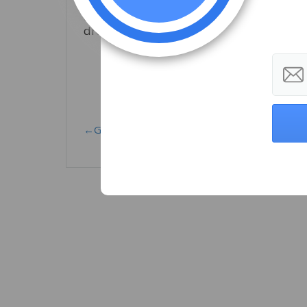
tinerilor liceeni și profesorilor lor, f
informaţii despre Uniunea Europeană
drepturile, obligaţiile cetăţenilor europen
←GO TO VOTE! pentru alegerile parlamentare