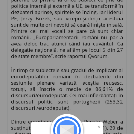
politica internă şi externă a UE, se transformă în
dezbateri aprinse, spiritele se încing, iar liderul
PE, Jerzy Buzek, sau vicepreşedinţii acestuia
sunt de multe ori nevoiţi să ceară linişte în sală.
Printre cei mai vocali se pare că sunt chiar
românii. „Europarlamentarii români nu par a
avea deloc trac atunci când iau cuvântul. Ca
delegaţie naţională, ne aflăm pe locul 5 din 27
de state membre”, scrie raportul Qvorum.
În timp ce subiectele sau gradul de implicare al
eurodeputaţilor români în dezbaterile din
sesiunile plenare variază, aceştia reuşesc,
totuşi, să înscrie o medie de 86,61% de
discursuri/eurodeputat. Cei mai înfierbântaţi în
discursul politic sunt portughezii (253,32
discursuri /eurodeputat).
Dintre eurodeputaţii români, Renate Weber a
susţinut, în ultimul mandat (2009-2011), 29 de