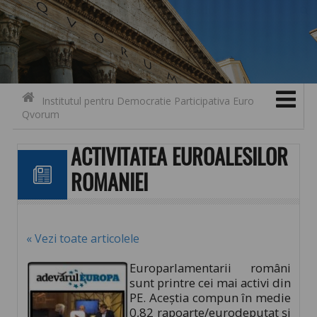
Search for:
Contact
Skip to content
Institutul pentru Democratie Participativa Euro
Qvorum
ACTIVITATEA EUROALESILOR
ROMANIEI
« Vezi toate articolele
Europarlamentarii români
sunt printre cei mai activi din
PE. Aceştia compun în medie
0,82 rapoarte/eurodeputat şi