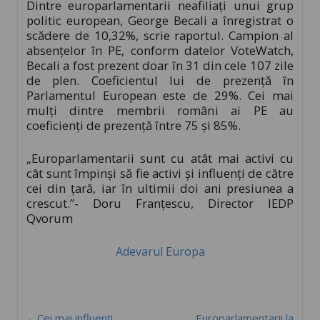
Dintre europarlamentarii neafiliaţi unui grup
politic european, George Becali a înregistrat o
scădere de 10,32%, scrie raportul. Campion al
absenţelor în PE, conform datelor VoteWatch,
Becali a fost prezent doar în 31 din cele 107 zile
de plen. Coeficientul lui de prezenţă în
Parlamentul European este de 29%. Cei mai
mulţi dintre membrii români ai PE au
coeficienţi de prezenţă între 75 şi 85%.
„Europarlamentarii sunt cu atât mai activi cu
cât sunt împinşi să fie activi şi influenţi de către
cei din ţară, iar în ultimii doi ani presiunea a
crescut.”- Doru Franţescu, Director IEDP
Qvorum
Adevarul Europa
←Cei mai influenţi
Europarlamentarii la