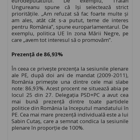
eurodeputatului. De exemplu, Traian
Ungureanu spune că îşi selectează strict
priorităţile. „Am refuzat să fac foarte multe şi
am ales, atât cât s-a putut, teme de interes
pentru România”, spune europarlamentarul. De
exemplu, politica UE în zona Mării Negre, pe
care „avem tot interesul să o promovăm”.
Prezenţă de 86,93%
În ceea ce priveşte prezenţa la sesiunile plenare
ale PE, după doi ani de mandat (2009-2011),
România primeşte una dintre cele mai slabe
note: 86,93%. Acest procent ne situează abia pe
locul 25 din 27. Delegaţia PSD+PC a avut cea
mai bună prezenţă dintre toate partidele
politice din România la începutul mandatului în
PE. Cea mai mare prezenţă individuală este a lui
Sabin Cutaş, care a semnat condica la sesiunile
plenare în proporţie de 100%.