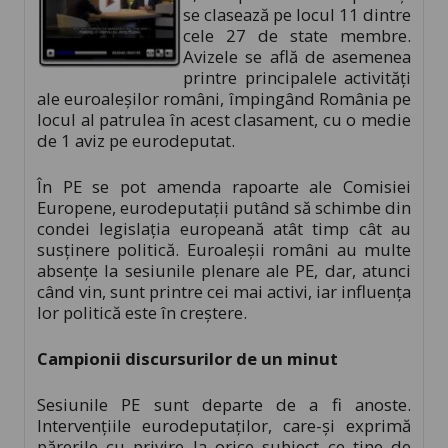
se clasează pe locul 11 dintre
cele 27 de state membre.
Avizele se află de asemenea
printre principalele activităţi
ale euroaleşilor români, împingând România pe
locul al patrulea în acest clasament, cu o medie
de 1 aviz pe eurodeputat.
În PE se pot amenda rapoarte ale Comisiei
Europene, eurodeputaţii putând să schimbe din
condei legislaţia europeană atât timp cât au
susţinere politică. Euroaleşii români au multe
absenţe la sesiunile plenare ale PE, dar, atunci
când vin, sunt printre cei mai activi, iar influenţa
lor politică este în creştere.
Campionii discursurilor de un minut
Sesiunile PE sunt departe de a fi anoste.
Intervenţiile eurodeputaţilor, care-şi exprimă
părerile cu privire la orice subiect ce ţine de