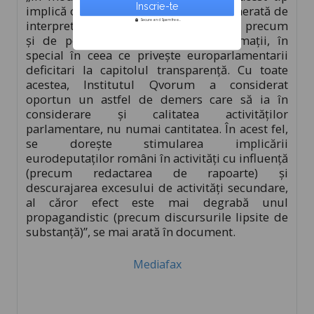
implică o anumită marjă de eroare generată de
interpretarea ponderii acestor criterii, precum
Secure and Spam free...
şi de potenţiala lipsă a unor informaţii, în
special în ceea ce priveşte europarlamentarii
deficitari la capitolul transparenţă. Cu toate
acestea, Institutul Qvorum a considerat
oportun un astfel de demers care să ia în
considerare şi calitatea activităţilor
parlamentare, nu numai cantitatea. În acest fel,
se doreşte stimularea implicării
eurodeputaţilor români în activităţi cu influenţă
(precum redactarea de rapoarte) şi
descurajarea excesului de activităţi secundare,
al căror efect este mai degrabă unul
propagandistic (precum discursurile lipsite de
substanţă)”, se mai arată în document.
Mediafax