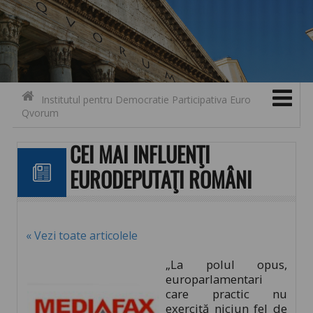
Search for:
Contact
Skip to content
Institutul pentru Democratie Participativa Euro
Qvorum
CEI MAI INFLUENŢI
EURODEPUTAŢI ROMÂNI
« Vezi toate articolele
„La polul opus,
europarlamentari
care practic nu
exercită niciun fel de