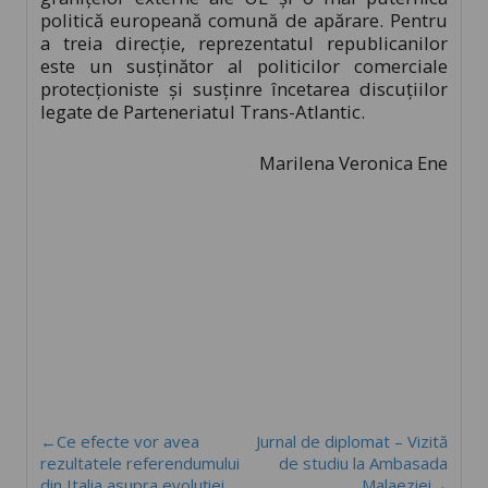
politică europeană comună de apărare. Pentru
a treia direcție, reprezentatul republicanilor
este un susținător al politicilor comerciale
protecționiste și susținre încetarea discuțiilor
legate de Parteneriatul Trans-Atlantic.
Marilena Veronica Ene
←Ce efecte vor avea
Jurnal de diplomat – Vizită
rezultatele referendumului
de studiu la Ambasada
din Italia asupra evoluției
Malaeziei→