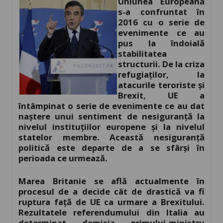
Uniunea Europeană
s-a confruntat în
2016 cu o serie de
evenimente ce au
pus la îndoială
stabilitatea
structurii. De la criza
refugiaților, la
atacurile teroriste și
Brexit, UE a
întâmpinat o serie de evenimente ce au dat
naștere unui sentiment de nesiguranță la
nivelul instituțiilor europene și la nivelul
statelor membre. Această nesiguranță
politică este departe de a se sfârși în
perioada ce urmează.
Marea Britanie se află actualmente în
procesul de a decide cât de drastică va fi
ruptura față de UE ca urmare a Brexitului.
Rezultatele referendumului din Italia au
determinat demisia primului-ministru