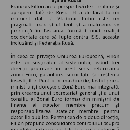
față de Rusia
Francois Fillon are o perspectivă de conciliere și
apropiere față de Rusia. El a declarat la un
moment dat că Vladimir Putin este un
pragmatic rece și eficient, și actualmente se
pronunță în favoarea formării unei coaliții
occidentale care să lupte contra ISIS, aceasta
incluzând și Federația Rusă.
În ceea ce privește Uniunea Europeană, Fillon
este un susținător al sistemului, având trei
direcții prioritare în acest sens: reformarea
zonei Euro, garantarea securității și creșterea
investițiilor. Pentru prima direcție, fostul prim-
ministru își dorește o Zonă Euro mai integrată,
prin crearea unui secretariat general și a unui
consiliu al Zonei Euro format din miniștrii de
finanțe ai statelor membre precum și
responsabilizarea statelor membre pentru
datoriile publice. Pentru cea de-a doua direcție,
Fillon propune consolidarea controlului asupra
granițelor externe ale UE și o mai puternică