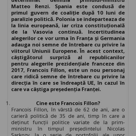
Matteo Renzi. Spania este condusă de
primul guvern de coaliție după 10 luni de
paralizie politică. Polonia se indeparteaza de
la linia europeană, iar criza constituțională
de la Vasovia continuă. Incertitudinea
alegerilor ce vor urma în Franța și Germania
adauga noi semne de întrebare cu privire la
viitorul Uniunii Europene.
În acest context,
câștigătorul surpriză al republicanilor
pentru alegerile prezidențiale franceze din
2017, Francois Fillon, este un nou personaj
care ridică semne de întrebare cu privire la
direcția în care se îndreaptă UE, în cazul în
care va câștiga președenția Franței.
Cine este Francois Fillon?
Francois Fillon, în vârstă de 62 de ani, are o
carieră politică de 35 de ani, timp în care a
deținut funcții politice variate de la prim-
ministru în timpul președintelui Nicolas
Sarkozy, la o serie de portofolii ale unor