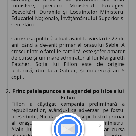
ministere, precum Ministerul Ecologiei,
Dezvoltării Durabile și Locuințelor Ministerul
Educației Naționale, Învățământului Superior și
Cercetării.
Cariera sa politică a luat avânt la vârsta de 27 de
ani, când a devenit primar al orașului Sable. A
crescut într-o familie catolică, este șofer amator
de curse și un mare admirator al lui Margareth
Tatcher. Soția lui Fillon este de origine
britanică, din Țara Galilor, și împreună au 5
copii.
Principalele puncte ale agendei politice a lui
Fillon
Fillon a câștigat campania preliminară a
republicanilor, avându-i ca adversari pe fostul
președinte, Nicolas Sarkozy, și pe fostul primar
al orașului Bordeaux și fost prim-ministru,
Alain Juppe. Francois Fillon a câștigat cursa
alegerilor cu un procent de 67% din voturi