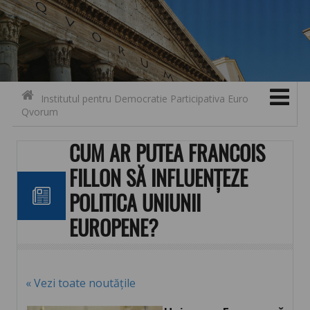
Search for:
Contact
Skip to content
Institutul pentru Democratie Participativa Euro
Qvorum
CUM AR PUTEA FRANCOIS
FILLON SĂ INFLUENȚEZE
POLITICA UNIUNII
EUROPENE?
« Vezi toate noutățile