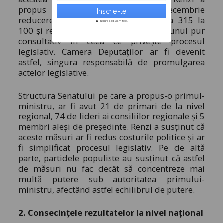
propus prin referendumul din 4 decembrie
reducerea membrilor Senatului de la 315 la
Secure and Spam free...
100 și reducerea rolului Senatului la unul pur
consultativ în ceea ce privește procesul
legislativ. Camera Deputaților ar fi devenit
astfel, singura responsabilă de promulgarea
actelor legislative.
Structura Senatului pe care a propus-o primul-
ministru, ar fi avut 21 de primari de la nivel
regional, 74 de lideri ai consiliilor regionale și 5
membri aleși de președinte. Renzi a susținut că
aceste măsuri ar fi redus costurile politice și ar
fi simplificat procesul legislativ. Pe de altă
parte, partidele populiste au susținut că astfel
de măsuri nu fac decât să concentreze mai
multă putere sub autoritatea primului-
ministru, afectând astfel echilibrul de putere.
2. Consecințele rezultatelor la nivel na
țional