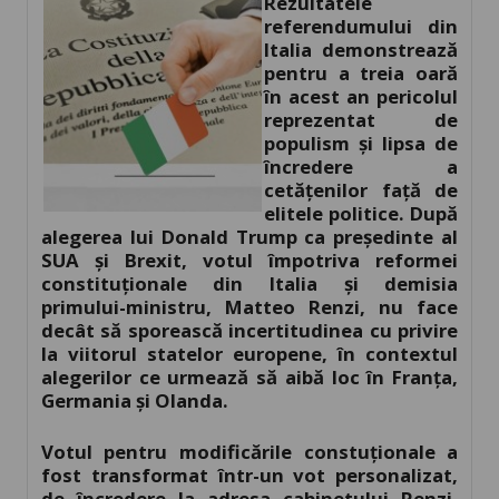
Rezultatele
referendumului din
Italia demonstrează
pentru a treia oară
în acest an pericolul
reprezentat de
populism și lipsa de
încredere a
cetățenilor față de
elitele politice. După
alegerea lui Donald Trump ca președinte al
SUA și Brexit, votul împotriva reformei
constituționale din Italia și demisia
primului-ministru, Matteo Renzi, nu face
decât să sporească incertitudinea cu privire
la viitorul statelor europene, în contextul
alegerilor ce urmează să aibă loc în Franța,
Germania și Olanda.
Votul pentru modificările constuționale a
fost transformat într-un vot personalizat,
de încredere la adresa cabinetului Renzi.