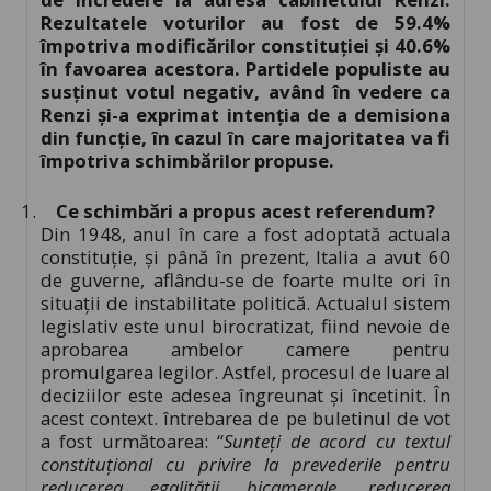
Rezultatele voturilor au fost de 59.4%
împotriva modificărilor constituției și 40.6%
în favoarea acestora. Partidele populiste au
susținut votul negativ, având în vedere ca
Renzi și-a exprimat intenția de a demisiona
din funcție, în cazul în care majoritatea va fi
împotriva schimbărilor propuse.
Ce schimbări a propus acest referendum?
Din 1948, anul în care a fost adoptată actuala
constituție, și până în prezent, Italia a avut 60
de guverne, aflându-se de foarte multe ori în
situații de instabilitate politică. Actualul sistem
legislativ este unul birocratizat, fiind nevoie de
aprobarea ambelor camere pentru
promulgarea legilor. Astfel, procesul de luare al
deciziilor este adesea îngreunat și încetinit. În
acest context. întrebarea de pe buletinul de vot
a fost următoarea: “
Sunteți de acord cu textul
constitu
ț
ional cu privire la prevederile pentru
reducerea egalității bicamerale, reducerea