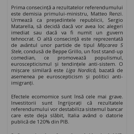
Prima consecință a rezultatelor referendumului
este demisia primului-ministru, Matteo Renzi.
Urmează ca președintele republicii, Sergio
Matarella, să decidă dacă vor avea loc alegeri
imediat sau dacă va fi numit un guvern
tehnocrat. O altă consecință este reprezentată
de avântul unor partide de tipul
Mișcarea 5
Stele
, condusă de Beppe Grillo, un fost stand-up
comedian, ce promovează populismul,
euroscepticismul și tendințele anti-sistem. O
mișcare similară este
Liga Nordică,
bazată de
asemenea pe euroscepticism și politici anti-
imigranți.
Efectele ecomomice sunt însă cele mai grave.
Investitorii sunt îngrijorați că rezultatele
referendumului vor destabiliza sistemul bancar
care este deja slăbit, Italia având o datorie
publică de 120% din PIB.