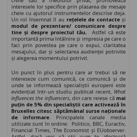
civile sau a mediului privat, promovează
interesele lor specifice prin plasarea de mesaje
cheie cu ajutorul instrumentelor descrise deja.
Un rol însemnat îl au
rețelele de contacte
și
modul de prezentare/ comunicare despre
tine și despre proiectul tău.
Astfel că este
importantă prima întâlnire și impresia pe care o
faci prin povestea pe care o expui, claritatea
mesajului, dar și selectarea audienței potrivite
și alegerea momentului potrivit.
Un punct în plus pentru care ar trebui să ne
intereseze cum comunică, ce comunică și de
unde se informează specialiștii europeni este
evidențiat într-un studiu publicat recent,
What
influences the influencers
, din care reiese că
mai
puțin de 5% din specialiștii care activează în
Bruxelles citesc săptămânal surse naționale
de informare
. Principalele canale media
utilizate sunt în ordine: Politico, BBC, Euractiv,
Financial Times, The Economist și EUobserver.
Astfel, dacă vrei să știi cum te afectează