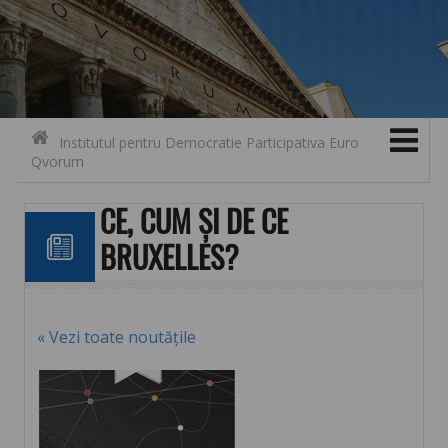
Search for:
Contact
Skip to content
Institutul pentru Democratie Participativa Euro
Qvorum
CE, CUM ȘI DE CE
BRUXELLES?
« Vezi toate noutățile