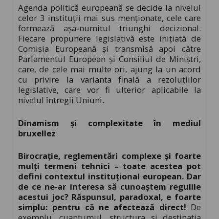
Agenda politică europeană se decide la nivelul
celor 3 instituții mai sus menționate, cele care
formează așa-numitul triunghi decizional.
Fiecare propunere legislativă este inițiată de
Comisia Europeană și transmisă apoi către
Parlamentul European și Consiliul de Miniștri,
care, de cele mai multe ori, ajung la un acord
cu privire la varianta finală a rezoluțiilor
legislative, care vor fi ulterior aplicabile la
nivelul întregii Uniuni.
Dinamism și complexitate în mediul
bruxellez
Birocrație, reglementări complexe și foarte
mulți termeni tehnici – toate acestea pot
defini contextul instituțional european. Dar
de ce ne-ar interesa să cunoaștem regulile
acestui joc? Răspunsul, paradoxal, e foarte
simplu: pentru că ne afectează direct!
De
exemplu, cuantumul, structura și destinația