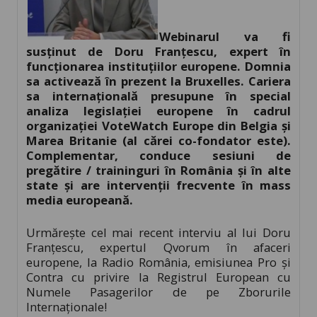
Webinarul va fi
susținut de Doru Franțescu, expert în
funcționarea instituțiilor europene. Domnia
sa activează în prezent la Bruxelles. Cariera
sa internațională presupune în special
analiza legislației europene în cadrul
organizației VoteWatch Europe din Belgia și
Marea Britanie (al cărei co-fondator este).
Complementar, conduce sesiuni de
pregătire / traininguri în România și în alte
state și are intervenții frecvente în mass
media europeană.
Urmărește cel mai recent interviu al lui Doru
Franțescu, expertul Qvorum în afaceri
europene, la Radio România, emisiunea Pro și
Contra cu privire la Registrul European cu
Numele Pasagerilor de pe Zborurile
Internaționale!