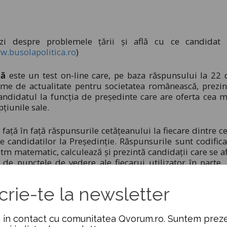
zi despre problemele ţării şi află cu ce candidat 
w.busolapolitica.ro
)
că
este un test on-line care, pe baza răspunsului la 22 
eme de actualitate pentru societatea românească, prezin
andidatul la funcţia de preşedinte care are oferta cea m
ţiunile sale.
 faţă în faţă răspunsurile cetăţeanului la fiecare dintre ce
e candidatilor la Preşedinţie. Răspunsurile sunt codifica
itm matematic, calculează şi prezintă candidaţii care se af
de punctele de vedere ale fiecarui utilizator în parte. 
iu democratic, cetăţeanul are posibilitatea de a studia, 
t rezultatul.
crie-te la newsletter
Participativă – Qvorum îndeamnă publicul să foloseas
nieră facilă şi interactivă ofertele politice ale candidaţil
 in contact cu comunitatea Qvorum.ro. Suntem preze