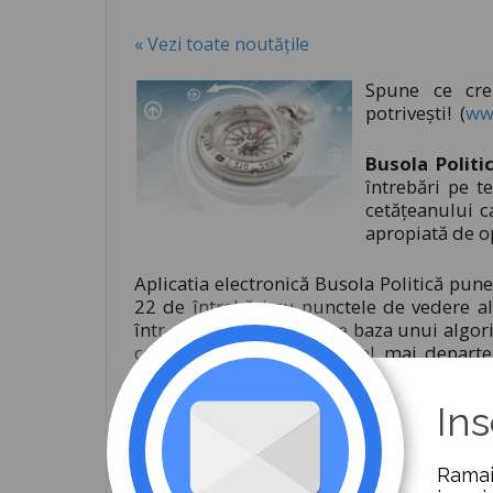
« Vezi toate noutățile
Spune ce cre
potriveşti! (
ww
Busola Politi
întrebări pe t
cetăţeanului c
apropiată de op
Aplicatia electronică Busola Politică pune
22 de întrebări cu punctele de vedere al
într-o bază de date şi, pe baza unui algor
cel mai aproape, dar şi cel mai departe 
vederea transparentizării acestui exerciţ
finalul testului, modul cum a fost construi
Ins
Institutul European pentru Democraţie 
acest instrument pentru a studia într-o ma
Ramai