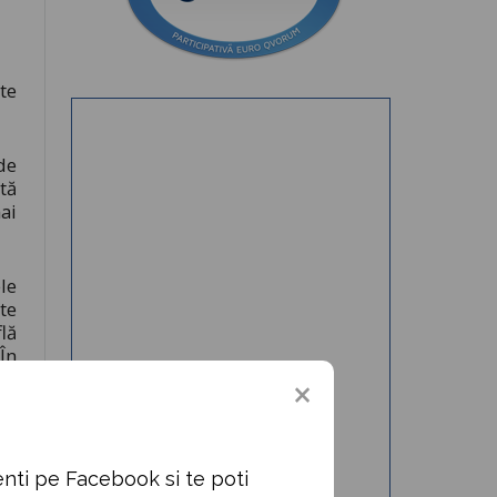
te
de
tă
ai
le
te
lă
În
la
că
or
nti pe Facebook si te poti