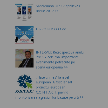
Săptămâna UE: 17 aprilie-23
aprilie 2017
EU-RO Pub Quiz
INTERVIU: Retrospectiva anului
2016 – cele mai importante
evenimente petrecute pe
scena europeană
„Hate crimes” la nivel
european. A fost lansat
proiectul european
C.O.N.T.A.C.T. privind
monitorizarea agresiunilor bazate pe ură