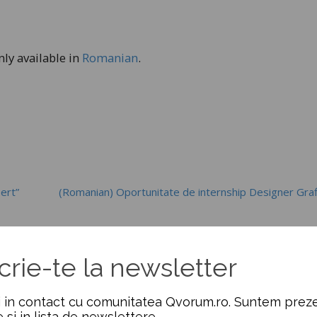
only available in
Romanian
.
ert”
(Romanian) Oportunitate de internship Designer Graf
crie-te la newsletter
 in contact cu comunitatea Qvorum.ro. Suntem preze
e si in lista de newslettere.