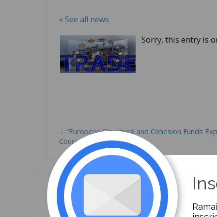
« See all news
Sorry, this entry is 
←“European Structural and Cohesion Funds Exp
Course
Ins
Ramai
inscri