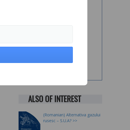
ALSO OF INTEREST
(Romanian) Alternativa gazului
rusesc – S.U.A?