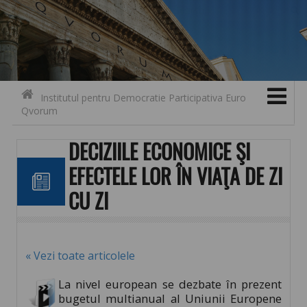
Search for:
Contact
Skip to content
Institutul pentru Democratie Participativa Euro
Qvorum
DECIZIILE ECONOMICE ŞI
EFECTELE LOR ÎN VIAŢA DE ZI
CU ZI
« Vezi toate articolele
La nivel european se dezbate în prezent
bugetul multianual al Uniunii Europene