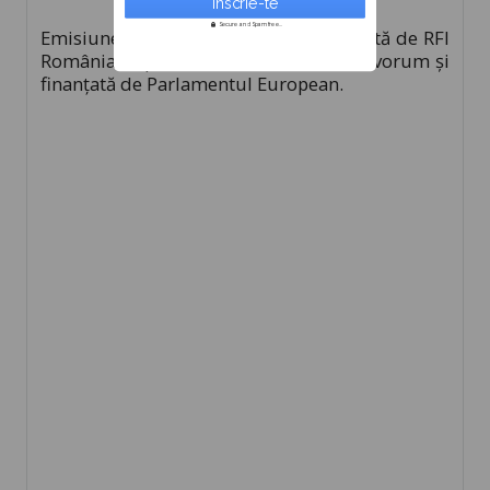
Secure and Spam free...
Emisiunea
Profit sau Pierdere
, realizată de RFI
România în parteneriat cu Institutul Qvorum și
finanțată de Parlamentul European.