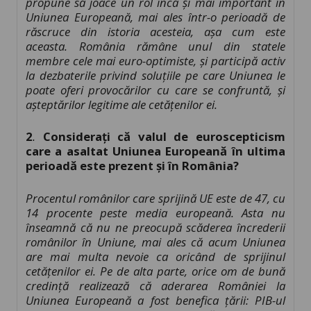
propune să joace un rol încă și mai important în
Uniunea Europeană, mai ales într-o perioadă de
răscruce din istoria acesteia, așa cum este
aceasta.
România rămâne unul din statele
membre cele mai euro-optimiste, și participă activ
la dezbaterile privind soluțiile pe care Uniunea le
poate oferi provocărilor cu care se confruntă, și
așteptărilor legitime ale cetățenilor ei.
2
.
Considerați că valul de euroscepticism
care a asaltat Uniunea Europeană în ultima
perioadă este prezent și în România?
Procentul românilor care sprijină UE este de 47, cu
14 procente peste media europeană. Asta nu
înseamnă că nu ne preocupă scăderea încrederii
românilor în Uniune, mai ales că acum Uniunea
are mai multa nevoie ca oricând de sprijinul
cetățenilor ei. Pe de alta parte, orice om de bună
credință realizează că aderarea României la
Uniunea Europeană a fost benefica țării: PIB-ul