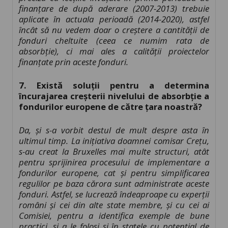
finanțare de după aderare (2007-2013) trebuie
aplicate în actuala perioadă (2014-2020), astfel
încât să nu vedem doar o creștere a cantității de
fonduri cheltuite (ceea ce numim rata de
absorbție), ci mai ales a calității proiectelor
finanțate prin aceste fonduri.
7. Există soluții pentru a determina
încurajarea creșterii nivelului de absorbție a
fondurilor europene de către țara noastră?
Da, și s-a vorbit destul de mult despre asta în
ultimul timp. La inițiativa doamnei comisar Crețu,
s-au creat la Bruxelles mai multe structuri, atât
pentru sprijinirea procesului de implementare a
fondurilor europene, cat și pentru simplificarea
regulilor pe baza cărora sunt administrate aceste
fonduri. Astfel, se lucrează îndeaproape cu experții
români și cei din alte state membre, și cu cei ai
Comisiei, pentru a identifica exemple de bune
practici, și a le folosi și în statele cu potențial de