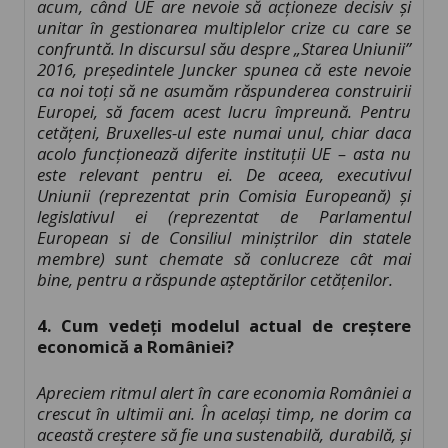
acum, când UE are nevoie să acționeze decisiv și
unitar în gestionarea multiplelor crize cu care se
confruntă. In discursul său despre „Starea Uniunii”
2016, președintele Juncker spunea că este nevoie
ca noi toți să ne asumăm răspunderea construirii
Europei, să facem acest lucru împreună. Pentru
cetățeni, Bruxelles-ul este numai unul, chiar daca
acolo funcționează diferite instituții UE – asta nu
este relevant pentru ei. De aceea, executivul
Uniunii (reprezentat prin Comisia Europeană) și
legislativul ei (reprezentat de Parlamentul
European si de Consiliul miniștrilor din statele
membre) sunt chemate să conlucreze cât mai
bine, pentru a răspunde așteptărilor cetățenilor.
4. Cum vedeți modelul actual de creștere
economică a României?
Apreciem ritmul alert în care economia României a
crescut în ultimii ani. În același timp, ne dorim ca
această creștere să fie una sustenabilă, durabilă, și