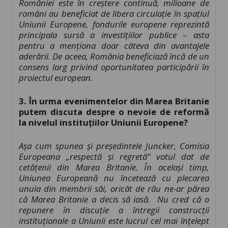
României este în creștere continuă, milioane de
români au beneficiat de libera circulație în spațiul
Uniunii Europene, fondurile europene reprezintă
principala sursă a investițiilor publice – asta
pentru a menționa doar câteva din avantajele
aderării.
De aceea, România beneficiază încă de un
consens larg privind oportunitatea participării în
proiectul european.
3. În urma evenimentelor din Marea Britanie
putem discuta despre o nevoie de reformă
la nivelul instituțiilor Uniunii Europene?
Așa cum spunea și președintele Juncker, Comisia
Europeana „respectă și regretă” votul dat de
cetățenii din Marea Britanie. În același timp,
Uniunea Europeană nu încetează cu plecarea
unuia din membrii săi, oricât de rău ne-ar părea
că Marea Britanie a decis să iasă. Nu cred că o
repunere în discuție a întregii construcții
instituționale a Uniunii este lucrul cel mai înțelept