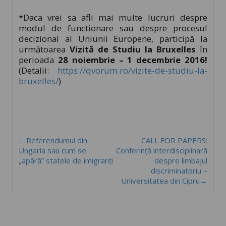
*Daca vrei sa afli mai multe lucruri despre
modul de functionare sau despre procesul
decizional al Uniunii Europene, participă la
următoarea
Vizită de Studiu la Bruxelles
în
perioada
28 noiembrie – 1 decembrie 2016!
(Detalii:
https://qvorum.ro/vizite-de-studiu-la-
bruxelles/
)
←Referendumul din
CALL FOR PAPERS:
Ungaria sau cum se
Conferință interdisciplinară
„apără” statele de imigranți
despre limbajul
discriminatoriu –
Universitatea din Cipru→