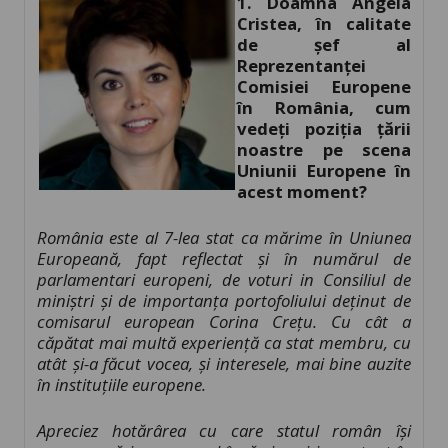
1. Doamna Angela
Cristea, în calitate
de șef al
Reprezentanței
Comisiei Europene
în România, cum
vedeți poziția țării
noastre pe scena
Uniunii Europene în
acest moment?
România este al 7-lea stat ca mărime în Uniunea
Europeană, fapt reflectat și în numărul de
parlamentari europeni, de voturi in Consiliul de
miniștri și de importanța portofoliului deținut de
comisarul european Corina Crețu.
Cu cât a
căpătat mai multă experiență ca stat membru, cu
atât și-a făcut vocea, și interesele, mai bine auzite
în instituțiile europene.
Apreciez hotărârea cu care statul român își