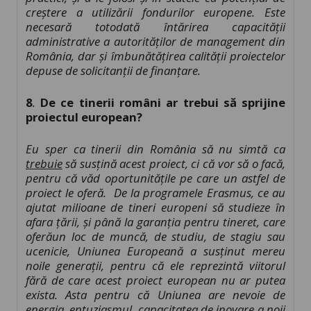
creștere a utilizării fondurilor europene. Este
necesară totodată întărirea capacității
administrative a autorităților de management din
România, dar și îmbunătățirea calității proiectelor
depuse de solicitanții de finanțare.
8
.
De ce tinerii români ar trebui să sprijine
proiectul european?
Eu sper ca tinerii din România să nu simtă ca
trebuie
să susțină acest proiect, ci că vor să o facă,
pentru că văd oportunitățile pe care un astfel de
proiect le oferă. De la programele Erasmus, ce au
ajutat milioane de tineri europeni să studieze în
afara țării, și până la garanția pentru tineret, care
oferăun loc de muncă, de studiu, de stagiu sau
ucenicie, Uniunea Europeană a susținut mereu
noile generații, pentru că ele reprezintă viitorul
fără de care acest proiect european nu ar putea
exista. Asta pentru că Uniunea are nevoie de
energia, entuziasmul, capacitatea de inovare a noii