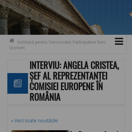
Search for:
Contact
Skip to content
Institutul pentru Democratie Participativa Euro
Qvorum
INTERVIU: ANGELA CRISTEA,
ȘEF AL REPREZENTANȚEI
COMISIEI EUROPENE ÎN
ROMÂNIA
« Vezi toate noutățile