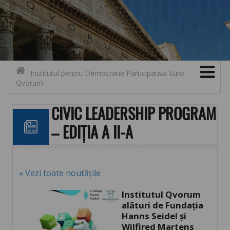
Search for:
Contact
Skip to content
Institutul pentru Democratie Participativa Euro
Qvorum
CIVIC LEADERSHIP PROGRAM
– EDIȚIA A II-A
« Vezi toate noutățile
Institutul Qvorum
alături de Fundația
Hanns Seidel și
Wilfired Martens