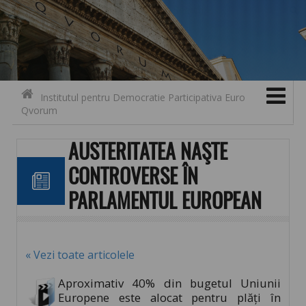
Search for:
Contact
Skip to content
Institutul pentru Democratie Participativa Euro
Qvorum
AUSTERITATEA NAŞTE
CONTROVERSE ÎN
PARLAMENTUL EUROPEAN
« Vezi toate articolele
Aproximativ 40% din bugetul Uniunii
Europene este alocat pentru plăţi în