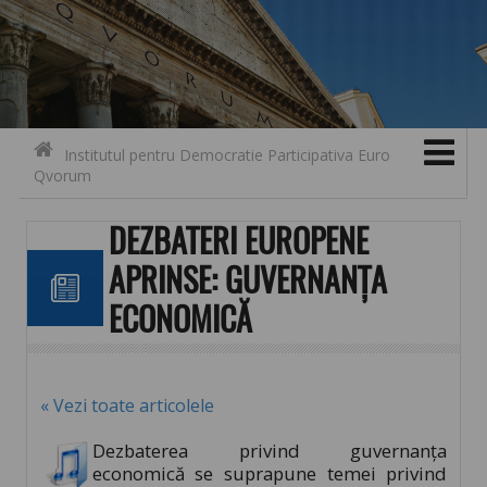
Search for:
Contact
Skip to content
Institutul pentru Democratie Participativa Euro
Qvorum
DEZBATERI EUROPENE
APRINSE: GUVERNANȚA
ECONOMICĂ
« Vezi toate articolele
Dezbaterea privind guvernanța
economică se suprapune temei privind