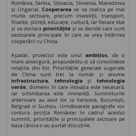
România, Serbia, Slovacia, Slovenia, Macedonia
și Ungaria).
Cooperarea
se va realiza pe mai
multe sectoare, precum investiții, transport,
finanțe, știință, educație, cultură, iar fiecare stat
și va declara
prioritățile
și va decide care sunt
sectoarele principale în care se vrea întărirea
cooperării cu China.
Așadar, proiectul este unul
ambițios
, de o
mare anvergură, propunându-și să consolideze
relațiile din Est. Prioritățile generale sugerate
de China sunt trei la număr și anume
infrastructura
,
tehnologia
și
tehnologia
verde
, domenii în care inovația este necesară,
iar schimbarea este iminentă. Summiturile
anterioare au avut loc la Varșovia, București,
Belgrad si Suzhou. Următoarele paragrafe vor
contura poziția României în cadrul acestui
summit, prioritățile și principalele sectoare pe
baza cărora s-au purtat discuțiile.