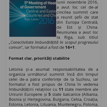
lunii noiembrie 2016,
a avut loc cel de-al
cincilea summit care
a reunit șefii de stat
din Europa Centrală,
de Est și China.
Reuniunea a avut loc
la Riga, sub titlul
„
Conectivitate îmbunătățită în scopul progresului
comun
”, iar formatul a fost de
16+1
.
Format clar, priorități stabilite
Letonia și-a asumat responsabilitatea de a
organiza următorul summit încă din timpul
celei de-a patra conferințe de la Suzhou, iar
formatul a fost propus de China în vederea
îmbunătățirii relațiilor cu
11
state membre ale
Uniunii Europene și
5
state balcanice (Albania,
Bosnia și Herțegovina, Bulgaria, Cehia, Croația,
Estonia, Letonia, Lituania, Muntenegru, Polonia,