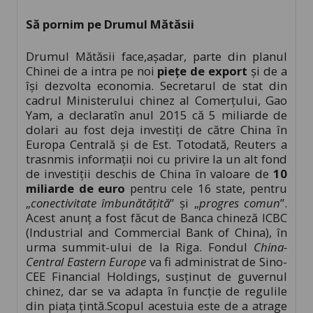
Să pornim pe Drumul Mătăsii
Drumul Mătăsii face,așadar, parte din planul
Chinei de a intra pe noi
piețe de export
și de a
își dezvolta economia. Secretarul de stat din
cadrul Ministerului chinez al Comerțului, Gao
Yam, a declaratîn anul 2015 că 5 miliarde de
dolari au fost deja investiți de către China în
Europa Centrală și de Est. Totodată, Reuters a
trasnmis informații noi cu privire la un alt fond
de investiții deschis de China în valoare de
10
miliarde de euro
pentru cele 16 state, pentru
„
conectivitate îmbunătățită
” și „
progres comun
”.
Acest anunț a fost făcut de Banca chineză ICBC
(Industrial and Commercial Bank of China), în
urma summit-ului de la Riga. Fondul
China-
Central Eastern Europe
va fi administrat de Sino-
CEE Financial Holdings, susținut de guvernul
chinez, dar se va adapta în funcție de regulile
din piața țintă.Scopul acestuia este de a atrage