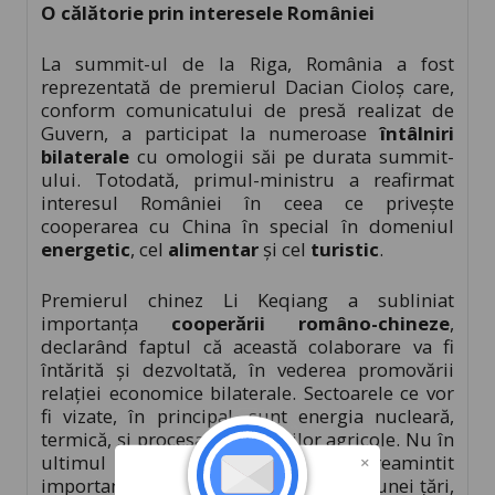
O călătorie prin interesele României
La summit-ul de la Riga, România a fost
reprezentată de premierul Dacian Cioloș care,
conform comunicatului de presă realizat de
Guvern, a participat la numeroase
întâlniri
bilaterale
cu omologii săi pe durata summit-
ului. Totodată, primul-ministru a reafirmat
interesul României în ceea ce privește
cooperarea cu China în special în domeniul
energetic
, cel
alimentar
și cel
turistic
.
Premierul chinez Li Keqiang a subliniat
importanța
cooperării româno-chineze
,
declarând faptul că această colaborare va fi
întărită și dezvoltată, în vederea promovării
relației economice bilaterale. Sectoarele ce vor
fi vizate, în principal, sunt energia nucleară,
termică, și procesarea bunurilor agricole. Nu în
ultimul rând, premierul chinez a reamintit
importanța
turismului
în dezvoltarea unei țări,