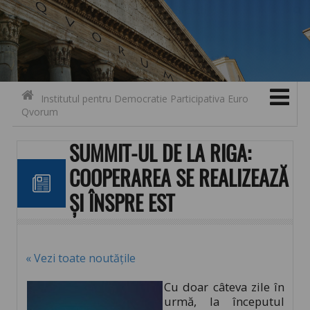
Search for:
Contact
Skip to content
Institutul pentru Democratie Participativa Euro
Qvorum
SUMMIT-UL DE LA RIGA:
COOPERAREA SE REALIZEAZĂ
ȘI ÎNSPRE EST
« Vezi toate noutățile
Cu doar câteva zile în
urmă, la începutul