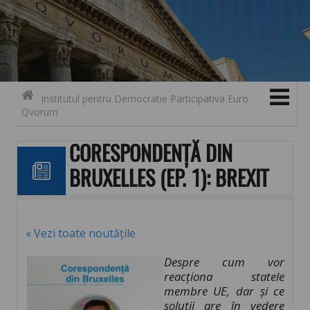
Search for:
Contact
Skip to content
Institutul pentru Democratie Participativa Euro
Qvorum
CORESPONDENȚĂ DIN
BRUXELLES (EP. 1): BREXIT
« Vezi toate noutățile
Despre cum vor
reacționa statele
membre UE, dar și ce
soluții are în vedere