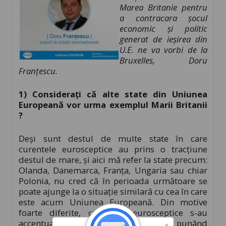
Marea Britanie pentru
a contracara șocul
economic și politic
generat de ieșirea din
U.E. ne va vorbi de la
Bruxelles, Doru
Franțescu.
1) Considerați că alte state din Uniunea
Europeană vor urma exemplul Marii Britanii
?
Deși sunt destul de multe state în care
curentele eurosceptice au prins o tracțiune
destul de mare, și aici mă refer la state precum:
Olanda, Danemarca, Franța, Ungaria sau chiar
Polonia, nu cred că în perioada următoare se
poate ajunge la o situație similară cu cea în care
este acum Uniunea Europeană. Din motive
foarte diferite, curentele eurosceptice s-au
accentuat în ultimii ani în aceste state, punând