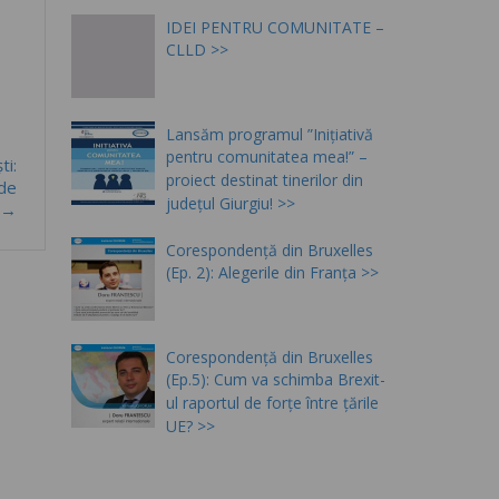
IDEI PENTRU COMUNITATE –
CLLD
Lansăm programul ”Inițiativă
pentru comunitatea mea!” –
ti:
proiect destinat tinerilor din
 de
județul Giurgiu!
”→
Corespondență din Bruxelles
(Ep. 2): Alegerile din Franța
Corespondență din Bruxelles
(Ep.5): Cum va schimba Brexit-
ul raportul de forțe între țările
UE?