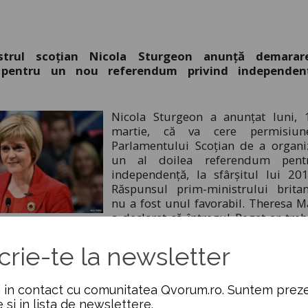
istrul scoțian Nicola Sturgeon anunță demarar
r pentru un nou referendum privind independen
Nicola Sturgeon a anunțat luni, 
martie, că va cere permisiun
Parlamentului Scoțian de a organi
un al doilea referendum pent
independență, la sfârșitul lui 201
Răspunsul prim-ministrului britan
nu a fost unul favorabil. Theresa M
a declarat că întregul Regat ar treb
it-ului și că ar nedrept ca pop
orul scoțian să fie chemat 
tatele negocierilor pentru Brexit.
crie-te la newsletter
gă alegerile legislative din Olanda.
 in contact cu comunitatea Qvorum.ro. Suntem preze
e si in lista de newslettere.