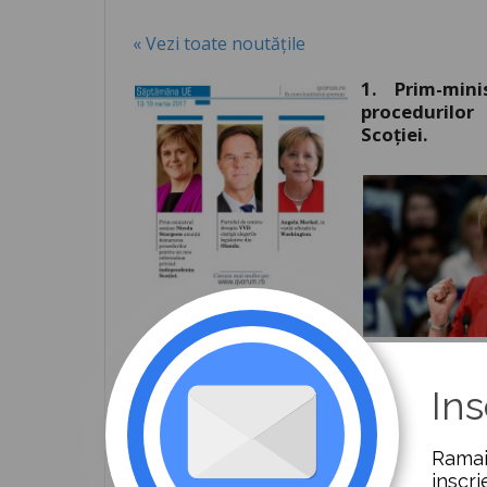
« Vezi toate noutățile
1. Prim-min
procedurilo
Scoției.
să lucreze împreună pentru succesul Brex
referendum înainte de a fi cunoscute rezul
Ins
2. Partidul de centru-dreapta VVD câști
Ramai
inscri