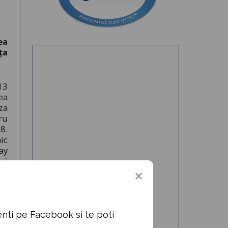
ea
ța
13
ea
za
ru
8.
ic
ay
ui
la
nti pe Facebook si te poti