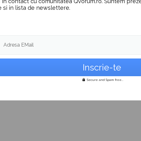
 in contact cu comunitatea Qvorum.ro. Suntem preze
e si in lista de newslettere.
Adresa EMail
Secure and Spam free...