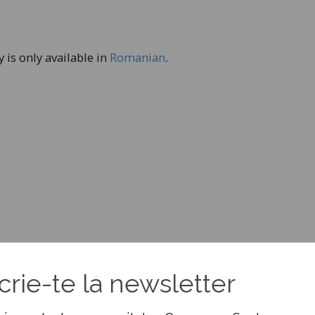
y is only available in
Romanian
.
 se
(Romanian) Săptămâna UE: 17 aprilie-23 aprilie 20
crie-te la newsletter