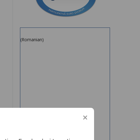
(Romanian)
17→