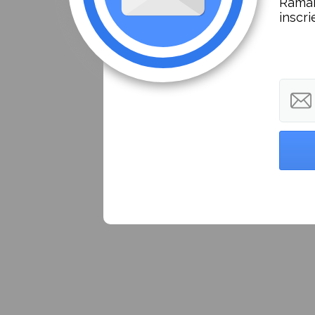
Ramai
inscri