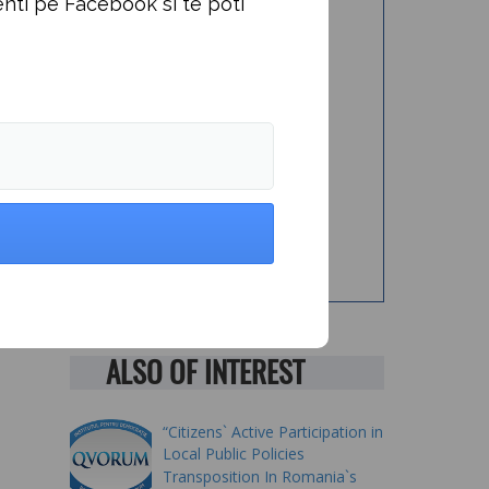
nti pe Facebook si te poti
ALSO OF INTEREST
“Citizens` Active Participation in
Local Public Policies
Transposition In Romania`s