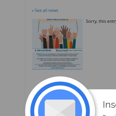
« See all news
Sorry, this entr
←(Romanian) Summit-ul de la Riga: Cooperarea
Ins
realizează și înspre Est