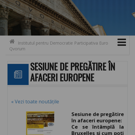
Search for:
Contact
Skip to content
Institutul pentru Democratie Participativa Euro
Qvorum
SESIUNE DE PREGĂTIRE ÎN
AFACERI EUROPENE
« Vezi toate noutățile
Sesiune de pregătire
în afaceri europene:
Ce se întâmplă la
Bruxelles și cum poți