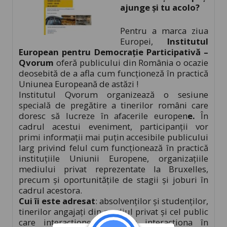
ajunge și tu acolo?
Pentru a marca ziua
Europei,
Institutul
European pentru Democraţie Participativă –
Qvorum
oferă publicului din România o ocazie
deosebită de a afla cum funcționeză în practică
Uniunea Europeană de astăzi !
Institutul Qvorum organizează o sesiune
specială de pregătire a tinerilor români care
doresc să lucreze în afacerile europen
e.
În
cadrul acestui eveniment, participanții vor
primi informaţii mai puţin accesibile publicului
larg privind felul cum funcționează în practică
instituțiile Uniunii Europene, organizațiile
mediului privat reprezentate la Bruxelles,
precum și oportunitățile de stagii și joburi în
cadrul acestora.
Cui îi este adresat
: absolvenților și studenților,
tinerilor angajați din mediul privat și cel public
care interacţionează / vor interacţiona în