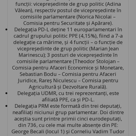
funcţii: vicepreşedinte de grup politic (Adina
Vălean), respectiv postul de vicepreşedinte în
comisiile parlamentare (Norica Nicolai –
Comisia pentru Securitate şi Apărare).
Delegaţia PD-L deţine 11 europarlamentari în
cadrul grupului politic PPE (4,15%), fiind a 7-a
delegaţie ca mărime, şi 4 funcţii – o funcţie de
vicepreşedinte de grup politic (Marian Jean
Marinescu); 3 posturi de vicepreşedinte în
comisiile parlamentare (Theodor Stolojan –
Comisia pentru Afaceri Economice şi Monetare,
Sebastian Bodu – Comisia pentru Afaceri
Juridice, Rareş Niculescu – Comisia pentru
Agricultură şi Dezvoltare Rurală).
Delegaţia UDMR, cu trei reprezentanţi, este
afiliată PPE, ca şi PD-L.
Delegaţia PRM este formată din trei deputaţi,
neafiliaţi niciunui grup parlamentar. Doi dintre
aceştia sunt printre primii cinci eurodeputaţi,
din 736, cu cele mai multe absenţe din PE:
George Becali (locul 1) şi Corneliu Vadim Tudor