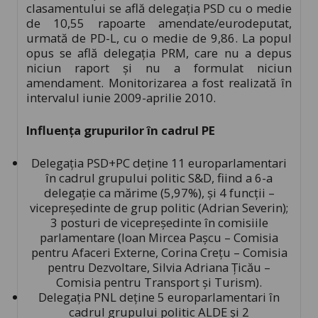
clasamentului se află delegaţia PSD cu o medie
de 10,55 rapoarte amendate/eurodeputat,
urmată de PD-L, cu o medie de 9,86. La popul
opus se află delegaţia PRM, care nu a depus
niciun raport şi nu a formulat niciun
amendament. Monitorizarea a fost realizată în
intervalul iunie 2009-aprilie 2010.
Influenţa grupurilor în cadrul PE
Delegaţia PSD+PC deţine 11 europarlamentari
în cadrul grupului politic S&D, fiind a 6-a
delegaţie ca mărime (5,97%), şi 4 funcţii –
vicepreşedinte de grup politic (Adrian Severin);
3 posturi de vicepreşedinte în comisiile
parlamentare (Ioan Mircea Paşcu – Comisia
pentru Afaceri Externe, Corina Creţu – Comisia
pentru Dezvoltare, Silvia Adriana Ţicău –
Comisia pentru Transport şi Turism).
Delegaţia PNL deţine 5 europarlamentari în
cadrul grupului politic ALDE şi 2