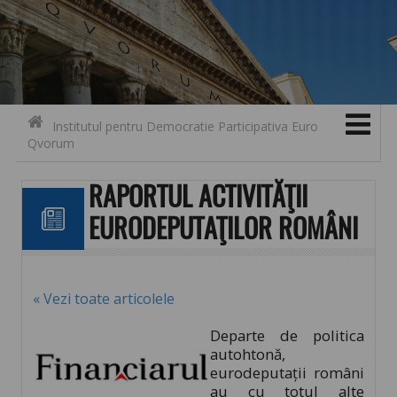
Search for:
Contact
Skip to content
Institutul pentru Democratie Participativa Euro
Qvorum
RAPORTUL ACTIVITĂŢII
EURODEPUTAŢILOR ROMÂNI
« Vezi toate articolele
Departe de politica
autohtonă,
eurodeputaţii români
au cu totul alte