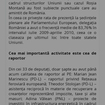
cadrul structurilor Uniunii sau cazul Roşia
Montană au fost subiecte punctuale care au
amintit de România.
În ceea ce priveşte rata de prezenţă la şedinţele
plenare ale Parlamentului European, delegaţia
României a avut o frecvenţă medie de 83,76% în
intervalul iulie 2009-aprilie 2010, ceea ce o
claseaza pe ultimul loc între toate statele
Uniunii.
Cea mai importantă activitate este cea de
raportor
Din cei 33 de deputaţi, doar şapte au avut până
acum calitatea de raportor al PE: Marian Jean
Marinescu (PD-L) – raportul privind Reţeaua
feroviară europeană; Theodor Stolojan (PD-L) –
asistenţa reciprocă în materie de recuperare a
creanţelor reprezentând impozite, taxe şi alte
masuri; Adina Vălean (PNL) – proiecte de
investiţii în infrastructura energetică în cadrul