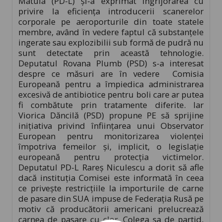
Matula (PD-L) şi-a exprimat îngrijorarea cu
privire la eficienţa introducerii scanerelor
corporale pe aeroporturile din toate statele
membre, având în vedere faptul că substanţele
ingerate sau explozibilii sub formă de pudră nu
sunt detectate prin această tehnologie.
Deputatul Rovana Plumb (PSD) s-a interesat
despre ce măsuri are în vedere Comisia
Europeană pentru a împiedica administrarea
excesivă de antibiotice pentru boli care ar putea
fi combătute prin tratamente diferite. Iar
Viorica Dăncilă (PSD) propune PE să sprijine
iniţiativa privind înfiinţarea unui Observator
European pentru monitorizarea violenţei
împotriva femeilor şi, implicit, o legislaţie
europeană pentru protecţia victimelor.
Deputatul PD-L Rareş Niculescu a dorit să afle
dacă instituţia Comisei este informată în ceea
ce priveşte restricţiile la importurile de carne
de pasare din SUA impuse de Federaţia Rusă pe
motiv că producătorii americani prelucrează
carnea de pasare cu clor. Colega sa de partid,