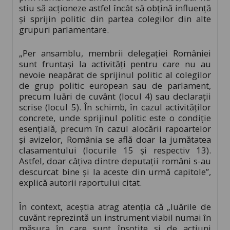
stiu să acţioneze astfel încât să obţină influenţă
şi sprijin politic din partea colegilor din alte
grupuri parlamentare.
„Per ansamblu, membrii delegației României
sunt fruntași la activități pentru care nu au
nevoie neapărat de sprijinul politic al colegilor
de grup politic european sau de parlament,
precum luări de cuvânt (locul 4) sau declarații
scrise (locul 5). În schimb, în cazul activităților
concrete, unde sprijinul politic este o condiție
esențială, precum în cazul alocării rapoartelor
și avizelor, România se află doar la jumătatea
clasamentului (locurile 15 și respectiv 13).
Astfel, doar câțiva dintre deputații români s-au
descurcat bine și la aceste din urmă capitole”,
explică autorii raportului citat.
În context, aceştia atrag atenţia că „luările de
cuvănt reprezintă un instrument viabil numai în
măsura în care sunt însoţite şi de acţiuni