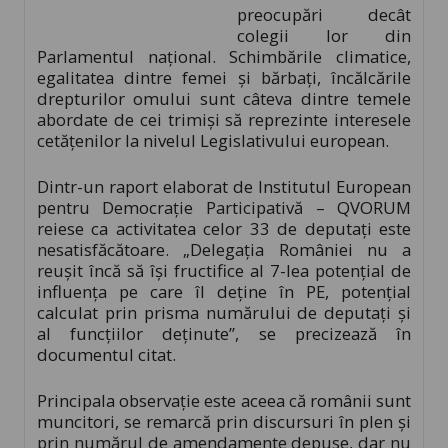
preocupări decât
colegii lor din
Parlamentul naţional. Schimbările climatice,
egalitatea dintre femei şi bărbaţi, încălcările
drepturilor omului sunt câteva dintre temele
abordate de cei trimişi să reprezinte interesele
cetăţenilor la nivelul Legislativului european.
Dintr-un raport elaborat de Institutul European
pentru Democraţie Participativă – QVORUM
reiese ca activitatea celor 33 de deputaţi este
nesatisfăcătoare. „Delegaţia României nu a
reuşit încă să îşi fructifice al 7-lea potenţial de
influenţa pe care îl deţine în PE, potenţial
calculat prin prisma numărului de deputaţi şi
al funcţiilor deţinute”, se precizează în
documentul citat.
Principala observaţie este aceea că românii sunt
muncitori, se remarcă prin discursuri în plen şi
prin numărul de amendamente depuse, dar nu