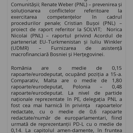
Comunităşii; Renate Weber (PNL) – prevenirea şi
soluţionarea conflictelor referitoare la
exercitarea competenţelor în cadrul
procedurilor penale; Cristian Buşoi (PNL) –
proiect de raport referitor la SOLVIT; Norica
Nicolai (PNL) – raportul privind Acordul de
parteneriat EU-Turkmenistan şi Iuliu Winkler
(UDMR) – Furnizarea de asistenţă
macrofinanciară Bosniei şi Herţegovinei.
România are o medie de 0,15
rapoarte/eurodeputat, ocupând poziţia a 15-a.
Comparativ, Malta are o medie de 1,80
rapoarte/eurodeputat, Polonia – 0,48
rapoarte/eurodeputat. La nivel de partide
naţionale reprezentate în PE, delegaţia PNL a
fost cea mai harnică în privinţa rapoartelor
redactate, cu o medie de 0,6 rapoarte
redactate/număr de europarlamentari, fiind
urmată de reprezentanţii PD-L cu o medie de
0,14. La capitolul amen-damente, în fruntea