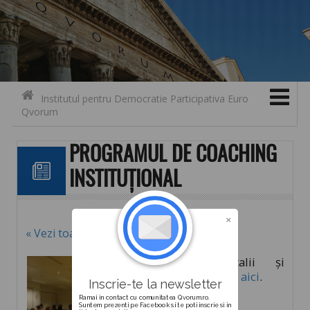
Search for:
Contact
Skip to content
Institutul pentru Democratie Participativa Euro
Qvorum
PROGRAMUL DE COACHING
INSTITUȚIONAL
« Vezi toate noutățile
Pentru detalii și
înscriere click
aici
.
Inscrie-te la newsletter
Ramai in contact cu comunitatea Qvorum.ro.
Suntem prezenti pe Facebook si te poti inscrie si in