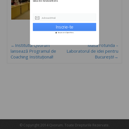
lista de newslettere.
Adresa EMail
Secure and Spam free...
←Institutul Qvorum
Masa rotunda –
lansează Programul de
Laboratorul de idei pentru
Coaching Instituțional!
București!→
© Copyright 2014 Qvorum. Toate Drepturile Rezervate.