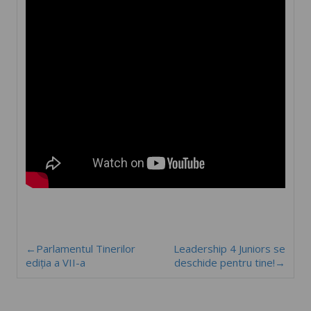
←Parlamentul Tinerilor
Leadership 4 Juniors se
ediția a VII-a
deschide pentru tine!→