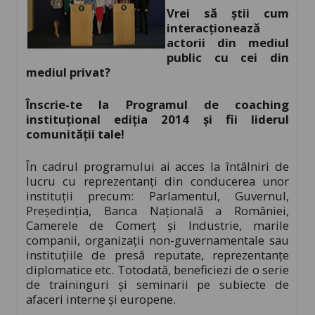
Vrei să știi cum
interacționează
actorii din mediul
public cu cei din
mediul privat?
Înscrie-te la Programul de coaching
instituțional ediția 2014 și fii liderul
comunității tale!
În cadrul programului ai acces la întâlniri de
lucru cu reprezentanți din conducerea unor
instituții precum: Parlamentul, Guvernul,
Președinția, Banca Națională a României,
Camerele de Comerț și Industrie, marile
companii, organizații non-guvernamentale sau
instituțiile de presă reputate, reprezentanțe
diplomatice etc. Totodată, beneficiezi de o serie
de traininguri și seminarii pe subiecte de
afaceri interne și europene.