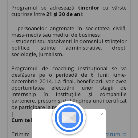
Programul se adresează
tinerilor
cu vârste
cuprinse între
21 și 30 de ani
:
– persoanelor angrenate în societatea civilă,
mass-media sau mediul de business;
– studenți sau absolvenți în domeniul ştiinţelor
politice, ştiinţe administrative, drept,
sociologie, jurnalism.
Programul de coaching instituțional se va
desfășura pe o perioadă de 6 luni: iunie-
decembrie 2014. La final, beneficiarii vor avea
oportunitatea efectuării unor stagii de
internship în instituțiile și companiile
partenere, precum și dobândirea unui certificat
de participare la program.
|
Cum te înscrii:
Trimite CV-ul tău la adresa
office@qvorum.ro