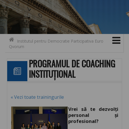
Search for:
Contact
Skip to content
Institutul pentru Democratie Participativa Euro
Qvorum
PROGRAMUL DE COACHING
INSTITUȚIONAL
« Vezi toate trainingurile
Vrei să te dezvolți
personal și
profesional?