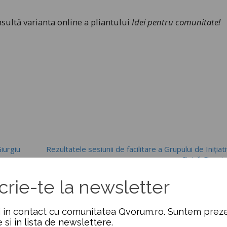
sultă varianta online a pliantului
Idei pentru comunitate!
iurgiu
Rezultatele sesiunii de facilitare a Grupului de Inițiat
Civică Giurg
crie-te la newsletter
ATE – CLLD
 in contact cu comunitatea Qvorum.ro. Suntem preze
e si in lista de newslettere.