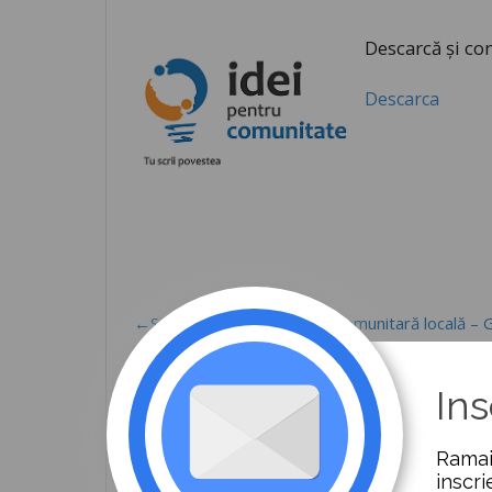
Descarcă și con
Descarca
←Strategie de dezvoltare comunitară locală – G
Ins
IDEI PENTRU COMUNIT
Ramai
inscri