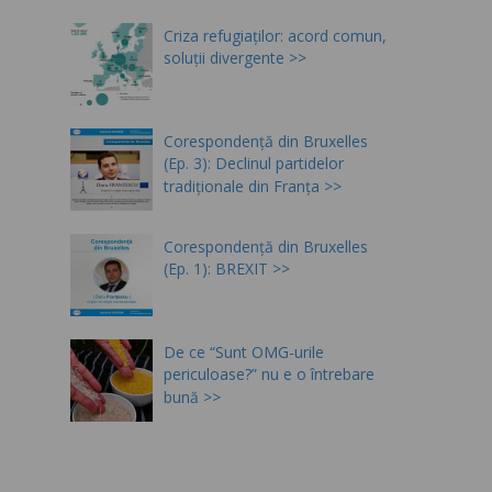
Criza refugiaților: acord comun,
soluții divergente
Corespondență din Bruxelles
(Ep. 3): Declinul partidelor
tradiționale din Franța
Corespondență din Bruxelles
(Ep. 1): BREXIT
De ce “Sunt OMG-urile
periculoase?” nu e o întrebare
bună