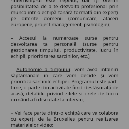
-Internship-ul este neplătit, dar îţi oferim
posibilitatea de a te dezvolta profesional prin
munca într-o echipă tânără formată din experţi
pe diferite domenii (comunicare, afaceri
europene, project management, psihologie);
– Accesul la numeroase surse pentru
dezvoltarea ta personală (surse pentru
gestionarea timpului, productivitate, lucru în
echipă, prioritizarea sarcinilor, etc.);
–
Autonomie a timpului
: vom avea întâlniri
săptămânale în care vom decide şi vom
prioritiza sarcinile echipei. Programul este part-
time, o parte din activitate fiind desfăşurată de
acasă, detaliile privind zilele şi orele de lucru
urmând a fi discutate la interviu;
– Vei face parte dintr-o echipă care va colabora
cu
experţi de la Bruxelles
pentru realizarea
materialelor video;