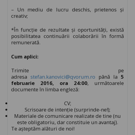
– Un mediu de lucru deschis, prietenos şi
creativ;
*În funcţie de rezultate şi oportunităţi, există
posibilitatea continuării colaborării în formă
remunerată.
Cum aplici:
Trimite pe
adresa
stefan.kanovici@qvorum.ro
până la
5
februarie 2016, ora 24:00
, următoarele
documente în limba engleză:
CV;
Scrisoare de intenție (surprinde-ne!);
Materiale de comunicare realizate de tine (nu
este obligatoriu, dar constituie un avantaj).
Te aşteptăm alături de noi!