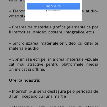
– Elaborarea structurii unor materiale audio-
Secure and Spam free...
video şi concretizarea acestora;
– Crearea de materiale grafice (elemente ce pot
fi introduse în video, postere, infografice, etc.);
– Sincronizarea materialelor video cu diferite
materiale audio;
– Sprijinirea echipei în a crea materiale vizuale
cât mai atractive pentru platformele media
online cât şi offline.
Oferta noastră:
– Internship-ul se va desfășura pe o perioadă de
3 luni începând cu luna martie;