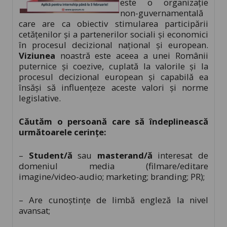
este o organizație
non-guvernamentală
care are ca obiectiv stimularea participării
cetăţenilor şi a partenerilor sociali și economici
în procesul decizional naţional şi european.
Viziunea
noastră este aceea a unei Românii
puternice și coezive, cuplată la valorile și la
procesul decizional european și capabilă ea
însăși să influențeze aceste valori și norme
legislative.
Căutăm o persoană care să îndeplinească
următoarele cerinţe:
–
Student/ă
sau
masterand/ă
interesat de
domeniul media (filmare/editare
imagine/video-audio; marketing; branding; PR);
– Are cunoştinţe de limbă engleză la nivel
avansat;