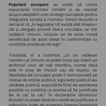
Popularii europeni
au evitat să critice
expulzarea rromilor români şi au insistat
asupra adoptării unei strategii europene pentru
integrarea socială a rromilor. Simon Busuttil a
declarat că „în legislaţia UE există atât drepturi
cât şi obligaţii privind libera circulaţie, iar toţi
cetăţenii Uniunii, inclusiv cei de etnie rromă
beneficiază de acest drept în conformitate cu
condiţiile prevăzute de lege”.
Totodată, el a subliniat „că un cetăţean
membru al Uniunii se poate muta sau stabili pe
teritoriul unui alt stat membru, numai dacă
este în scop de muncă sau de studiu, iar
libertatea de circulaţie poate fi restricţionată pe
motive de ordine publică, siguranţă publică sau
sănătate publică, expulzările fiind de asemenea
posibile cu condiţia ca acestea să fie justificate
de la caz la caz.” În declaraţiile domnului
Busuttil se poate observa o tentă de justificare a
măsurilor luate de guvernul francez împotriva