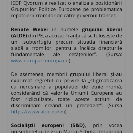
IEDP Qvorum a realizat o analiza a poziţionării
Grupurilor Politice Europene pe problematica
repatrierii rromilor de către guvernul francez.
Renate Weber
în numele
grupului liberal
(ALDE)
din PE, a acuzat Franţa că se foloseşte de
un „subterfugiu precum situaţia financiară
slabă a rromilor, pentru a încălca drepturile
fundamentale ale cetăţenilor”. (Sursa:
www.europarl.europa.eu
).
De asemenea, membrii grupului liberal şi-au
exprimat regretul cu privire la „stigmatizarea
cu neruşinare a populaţiei de etnie rromă,
considerând că valorile Uniunii Europene au
fost ridiculizate, toate aceste acţiuni de
discriminare creând un precedent”. (Sursa
https://www.alde.eu/en
).
Socialiştii europeni (S&D),
prin vocea
preşedintelui de grup Martin Schulz, dezaprobă