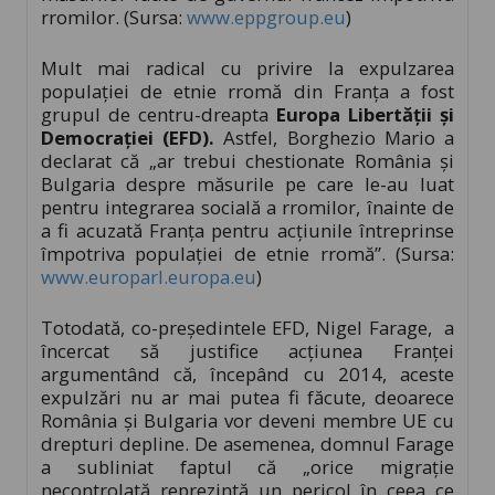
rromilor. (Sursa:
www.eppgroup.eu
)
Mult mai radical cu privire la expulzarea
populaţiei de etnie rromă din Franţa a fost
grupul de centru-dreapta
Europa Libertăţii şi
Democraţiei (EFD).
Astfel, Borghezio Mario a
declarat că „ar trebui chestionate România şi
Bulgaria despre măsurile pe care le-au luat
pentru integrarea socială a rromilor, înainte de
a fi acuzată Franţa pentru acţiunile întreprinse
împotriva populaţiei de etnie rromă”. (Sursa:
www.europarl.europa.eu
)
Totodată, co-preşedintele EFD, Nigel Farage, a
încercat să justifice acţiunea Franţei
argumentând că, începând cu 2014, aceste
expulzări nu ar mai putea fi făcute, deoarece
România şi Bulgaria vor deveni membre UE cu
drepturi depline. De asemenea, domnul Farage
a subliniat faptul că „orice migraţie
necontrolată reprezintă un pericol în ceea ce