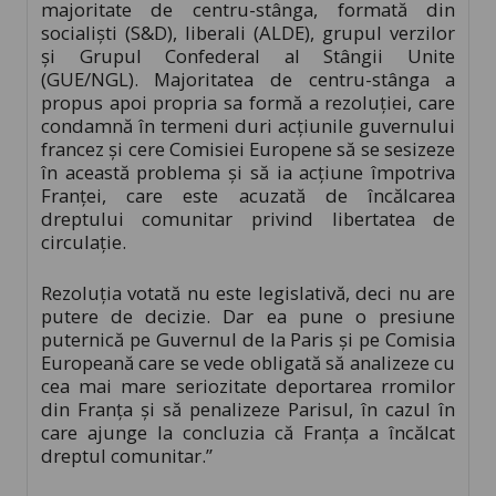
majoritate de centru-stânga, formată din
socialişti (S&D), liberali (ALDE), grupul verzilor
şi Grupul Confederal al Stângii Unite
(GUE/NGL). Majoritatea de centru-stânga a
propus apoi propria sa formă a rezoluţiei, care
condamnă în termeni duri acţiunile guvernului
francez şi cere Comisiei Europene să se sesizeze
în această problema şi să ia acţiune împotriva
Franţei, care este acuzată de încălcarea
dreptului comunitar privind libertatea de
circulaţie.
Rezoluţia votată nu este legislativă, deci nu are
putere de decizie. Dar ea pune o presiune
puternică pe Guvernul de la Paris şi pe Comisia
Europeană care se vede obligată să analizeze cu
cea mai mare seriozitate deportarea rromilor
din Franţa şi să penalizeze Parisul, în cazul în
care ajunge la concluzia că Franţa a încălcat
dreptul comunitar.”