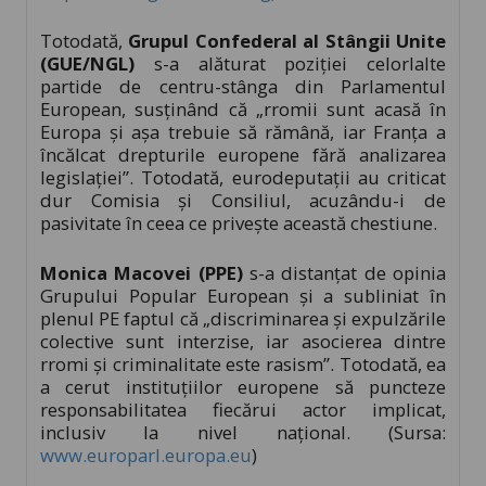
Totodată,
Grupul Confederal al Stângii Unite
(GUE/NGL)
s-a alăturat poziţiei celorlalte
partide de centru-stânga din Parlamentul
European, susţinând că „rromii sunt acasă în
Europa şi aşa trebuie să rămână, iar Franţa a
încălcat drepturile europene fără analizarea
legislaţiei”. Totodată, eurodeputaţii au criticat
dur Comisia şi Consiliul, acuzându-i de
pasivitate în ceea ce priveşte această chestiune.
Monica Macovei (PPE)
s-a distanţat de opinia
Grupului Popular European şi a subliniat în
plenul PE faptul că „discriminarea şi expulzările
colective sunt interzise, iar asocierea dintre
rromi şi criminalitate este rasism”. Totodată, ea
a cerut instituţiilor europene să puncteze
responsabilitatea fiecărui actor implicat,
inclusiv la nivel naţional. (Sursa:
www.europarl.europa.eu
)