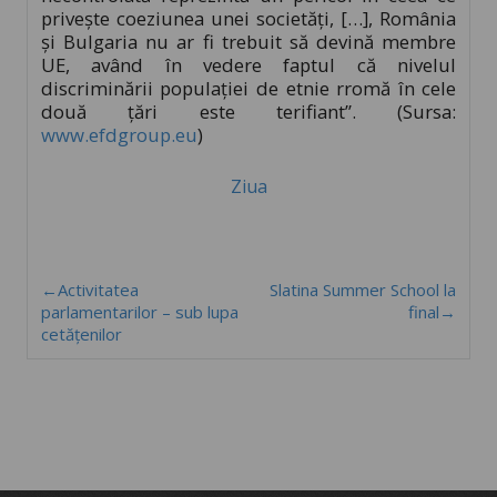
priveşte coeziunea unei societăţi, […], România
şi Bulgaria nu ar fi trebuit să devină membre
UE, având în vedere faptul că nivelul
discriminării populaţiei de etnie rromă în cele
două ţări este terifiant”. (Sursa:
www.efdgroup.eu
)
Ziua
←Activitatea
Slatina Summer School la
parlamentarilor – sub lupa
final→
cetăţenilor