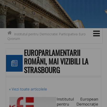
Search for:
Contact
Skip to content
Institutul pentru Democratie Participativa Euro
Qvorum
EUROPARLAMENTARII
ROMÂNI, MAI VIZIBILI LA
STRASBOURG
« Vezi toate articolele
Institutul European
pentru Democrație