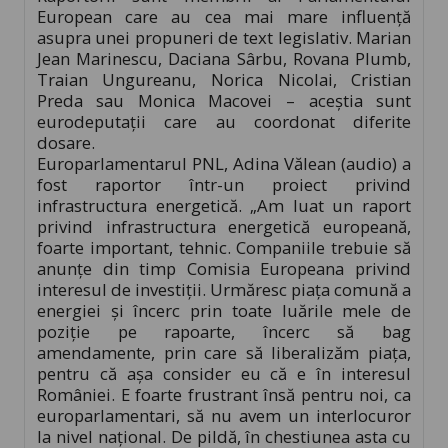
European care au cea mai mare influență
asupra unei propuneri de text legislativ. Marian
Jean Marinescu, Daciana Sârbu, Rovana Plumb,
Traian Ungureanu, Norica Nicolai, Cristian
Preda sau Monica Macovei – aceștia sunt
eurodeputații care au coordonat diferite
dosare.
Europarlamentarul PNL, Adina Vălean (audio) a
fost raportor într-un proiect privind
infrastructura energetică. „Am luat un raport
privind infrastructura energetică europeană,
foarte important, tehnic. Companiile trebuie să
anunțe din timp Comisia Europeana privind
interesul de investiții. Urmăresc piața comună a
energiei și încerc prin toate luările mele de
poziție pe rapoarte, încerc să bag
amendamente, prin care să liberalizăm piața,
pentru că așa consider eu că e în interesul
României. E foarte frustrant însă pentru noi, ca
europarlamentari, să nu avem un interlocuror
la nivel național. De pildă, în chestiunea asta cu