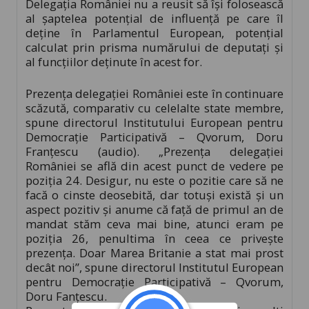
Delegația României nu a reusit să își folosească
al șaptelea potențial de influență pe care îl
deține în Parlamentul European, potențial
calculat prin prisma numărului de deputați și
al funcțiilor deținute în acest for.
Prezența delegației României este în continuare
scăzută, comparativ cu celelalte state membre,
spune directorul Institutului European pentru
Democrație Participativă – Qvorum, Doru
Franțescu (audio). „Prezența delegației
României se află din acest punct de vedere pe
poziția 24. Desigur, nu este o pozitie care să ne
facă o cinste deosebită, dar totuși există și un
aspect pozitiv și anume că față de primul an de
mandat stăm ceva mai bine, atunci eram pe
poziția 26, penultima în ceea ce privește
prezența. Doar Marea Britanie a stat mai prost
decât noi”, spune directorul Institutul European
pentru Democrație Participativă – Qvorum,
Doru Fanțescu.