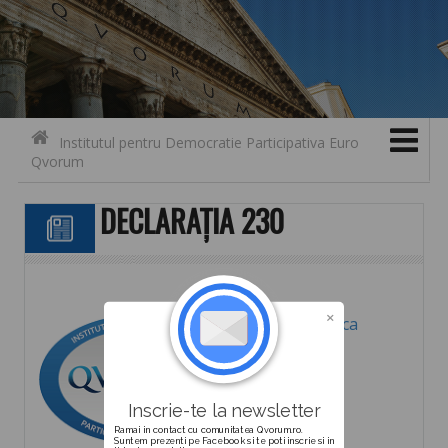
Search for:
Contact
Skip to content
Institutul pentru Democratie Participativa Euro
Qvorum
DECLARAȚIA 230
Descarca
Inscrie-te la newsletter
Ramai in contact cu comunitatea Qvorum.ro.
Suntem prezenti pe Facebook si te poti inscrie si in