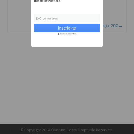
lista de newslettere.
Adresa EMail
Declarația 200→
Secure and Spam free...
© Copyright 2014 Qvorum. Toate Drepturile Rezervate.