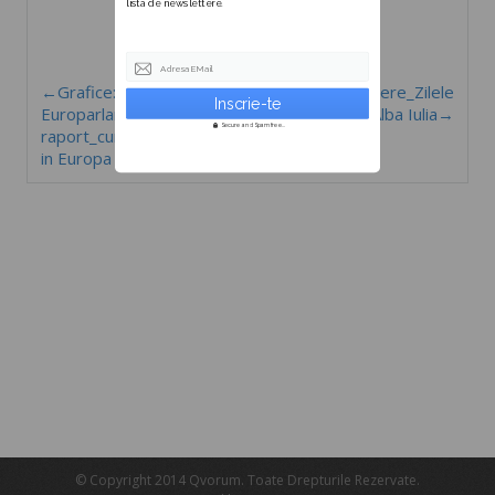
lista de newslettere.
Adresa EMail
←Grafice:
Formular înscriere_Zilele
Europarlamentarii la
Europene în Alba Iulia→
Secure and Spam free...
raport_cum ne reprezinta
in Europa (2009-2014?)
© Copyright 2014 Qvorum. Toate Drepturile Rezervate.