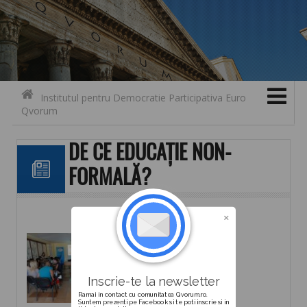
Search for:
Contact
Skip to content
Institutul pentru Democratie Participativa Euro
Qvorum
DE CE EDUCAȚIE NON-
FORMALĂ?
Descarca
Inscrie-te la newsletter
Ramai in contact cu comunitatea Qvorum.ro.
Suntem prezenti pe Facebook si te poti inscrie si in