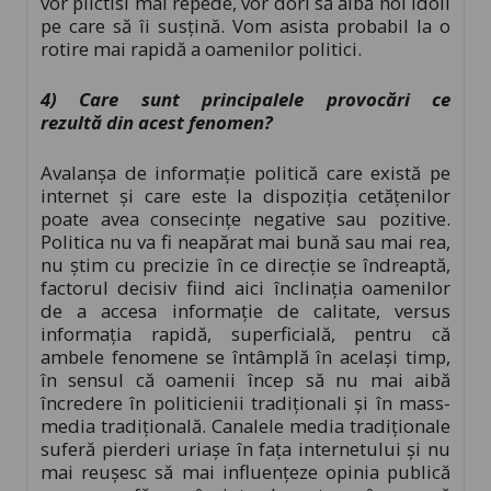
vor plictisi mai repede, vor dori să aibă noi idoli
pe care să îi susțină. Vom asista probabil la o
rotire mai rapidă a oamenilor politici.
4) Care sunt principalele provocări ce
rezultă din acest fenomen?
Avalanșa de informație politică care există pe
internet și care este la dispoziția cetățenilor
poate avea consecințe negative sau pozitive.
Politica nu va fi neapărat mai bună sau mai rea,
nu știm cu precizie în ce direcție se îndreaptă,
factorul decisiv fiind aici înclinația oamenilor
de a accesa informație de calitate, versus
informația rapidă, superficială, pentru că
ambele fenomene se întâmplă în același timp,
în sensul că oamenii încep să nu mai aibă
încredere în politicienii tradiționali și în mass-
media tradițională. Canalele media tradiționale
suferă pierderi uriașe în fața internetului și nu
mai reușesc să mai influențeze opinia publică