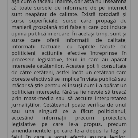
așa cum o făceau înainte, dar asta nu înseamnă
că toate sursele de informare de pe internet
sunt neapărat de calitate. Există totodată și
surse superficiale, surse care propagă de
manieră grosolană știri false și care pot induce
opinia publică în eroare. În același timp, sunt și
surse care oferă informații de calitate,
informații factuale, cu faptele făcute de
politicieni, acțiunile efective întreprinse în
procesele legislative, felul în care au apărat
interesele cetățenilor. Acestea pot fi consultate
de către cetățeni, astfel încât un cetățean care
dorește efectiv să se implice în viața publică sau
măcar să știe pentru el însuși cum i-a apărat un
politician interesele, fără sa fie nevoie să treacă
prin mass-media sau să asculte interpretarea
jurnaliștilor. Cetățeanul poate verifica de unul
sau una singură ce a făcut politicianul,
accesând informații precum proiectele
legislative pe care le-a propus, precum
amendamentele pe care le-a depus la legi și
felul în care a votat efectiv asupra legilor,