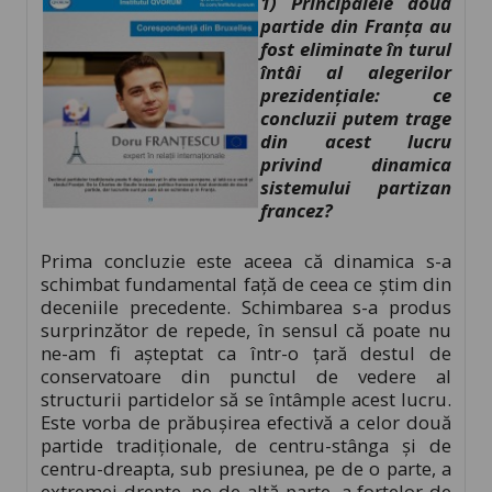
1) Principalele două
partide din Franța au
fost eliminate în turul
întâi al alegerilor
prezidențiale: ce
concluzii putem trage
din acest lucru
privind dinamica
sistemului partizan
francez?
Prima concluzie este aceea că dinamica s-a
schimbat fundamental față de ceea ce știm din
deceniile precedente. Schimbarea s-a produs
surprinzător de repede, în sensul că poate nu
ne-am fi așteptat ca într-o țară destul de
conservatoare din punctul de vedere al
structurii partidelor să se întâmple acest lucru.
Este vorba de prăbușirea efectivă a celor două
partide tradiționale, de centru-stânga și de
centru-dreapta, sub presiunea, pe de o parte, a
extremei drepte, pe de altă parte, a forțelor de