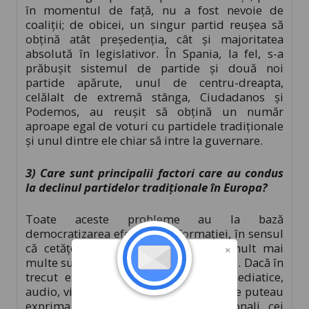
în momentul de față, nu a fost nevoie de
coaliții; de obicei, un singur partid reușea să
obțină atât președenția, cât și majoritatea
absolută în legislativor. În Spania, la fel, s-a
prăbușit sistemul de partide și două noi
partide apărute, unul de centru-dreapta,
celălalt de extremă stânga, Ciudadanos și
Podemos, au reușit să obțină un număr
aproape egal de voturi cu partidele tradiționale
și unul dintre ele chiar să intre la guvernare.
3) Care sunt principalii factori care au condus
la declinul partidelor tradiționale în Europa?
Toate aceste probleme au la bază
democratizarea efectivă a informației, în sensul
că cetățenii au acum la dispoziție mult mai
multe surse de informare decât înainte. Dacă în
trecut existau doar câteva canale mediatice,
audio, video și presa scrisă, prin care se puteau
exprima în general politicienii tradiționali, cei