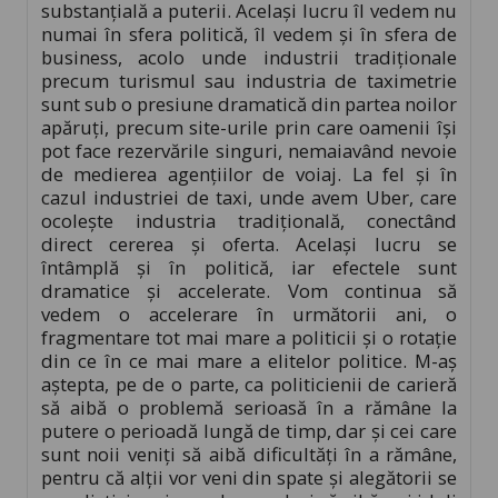
substanțială a puterii. Același lucru îl vedem nu
numai în sfera politică, îl vedem și în sfera de
business, acolo unde industrii tradiționale
precum turismul sau industria de taximetrie
sunt sub o presiune dramatică din partea noilor
apăruți, precum site-urile prin care oamenii își
pot face rezervările singuri, nemaiavând nevoie
de medierea agențiilor de voiaj. La fel și în
cazul industriei de taxi, unde avem Uber, care
ocolește industria tradițională, conectând
direct cererea și oferta. Același lucru se
întâmplă și în politică, iar efectele sunt
dramatice și accelerate. Vom continua să
vedem o accelerare în următorii ani, o
fragmentare tot mai mare a politicii și o rotație
din ce în ce mai mare a elitelor politice. M-aș
aștepta, pe de o parte, ca politicienii de carieră
să aibă o problemă serioasă în a rămâne la
putere o perioadă lungă de timp, dar și cei care
sunt noii veniți să aibă dificultăți în a rămâne,
pentru că alții vor veni din spate și alegătorii se