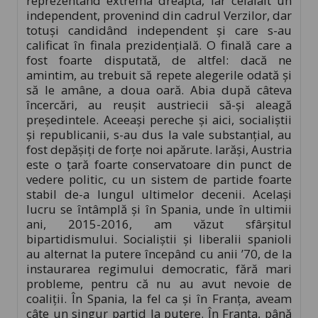
reprezentând extrema dreaptă, iar celălalt un
independent, provenind din cadrul Verzilor, dar
totuși candidând independent și care s-au
calificat în finala prezidențială. O finală care a
fost foarte disputată, de altfel: dacă ne
amintim, au trebuit să repete alegerile odată și
să le amâne, a doua oară. Abia după câteva
încercări, au reușit austriecii să-și aleagă
președintele. Aceeași pereche și aici, socialiștii
și republicanii, s-au dus la vale substanțial, au
fost depășiți de forțe noi apărute. Iarăși, Austria
este o țară foarte conservatoare din punct de
vedere politic, cu un sistem de partide foarte
stabil de-a lungul ultimelor decenii. Același
lucru se întâmplă și în Spania, unde în ultimii
ani, 2015-2016, am văzut sfârșitul
bipartidismului. Socialiștii și liberalii spanioli
au alternat la putere începând cu anii ’70, de la
instaurarea regimului democratic, fără mari
probleme, pentru că nu au avut nevoie de
coaliții. În Spania, la fel ca și în Franța, aveam
câte un singur partid la putere. În Franța, până