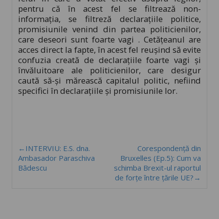
pentru că în acest fel se filtrează non-
informația, se filtreză declarațiile politice,
promisiunile venind din partea politicienilor,
care deseori sunt foarte vagi . Cetățeanul are
acces direct la fapte, în acest fel reușind să evite
confuzia creată de declarațiile foarte vagi și
învăluitoare ale politicienilor, care desigur
caută să-și mărească capitalul politic, nefiind
specifici în declarațiile și promisiunile lor.
←INTERVIU: E.S. dna.
Corespondență din
Ambasador Paraschiva
Bruxelles (Ep.5): Cum va
Bădescu
schimba Brexit-ul raportul
de forțe între țările UE?→