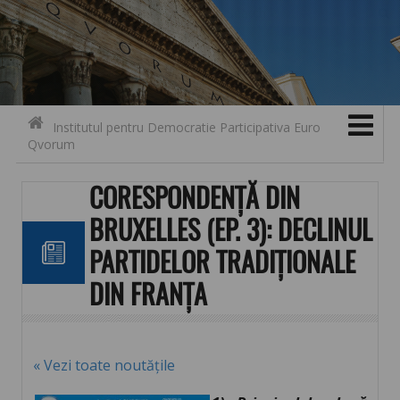
Search for:
Contact
Skip to content
Institutul pentru Democratie Participativa Euro
Qvorum
CORESPONDENȚĂ DIN
BRUXELLES (EP. 3): DECLINUL
PARTIDELOR TRADIȚIONALE
DIN FRANȚA
« Vezi toate noutățile