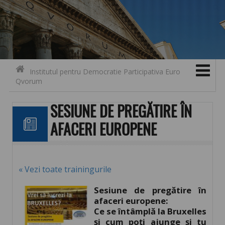
Search for:
Contact
Skip to content
Institutul pentru Democratie Participativa Euro
Qvorum
SESIUNE DE PREGĂTIRE ÎN
AFACERI EUROPENE
« Vezi toate trainingurile
Sesiune de pregătire în
afaceri europene:
Ce se întâmplă la Bruxelles
și cum poți ajunge și tu