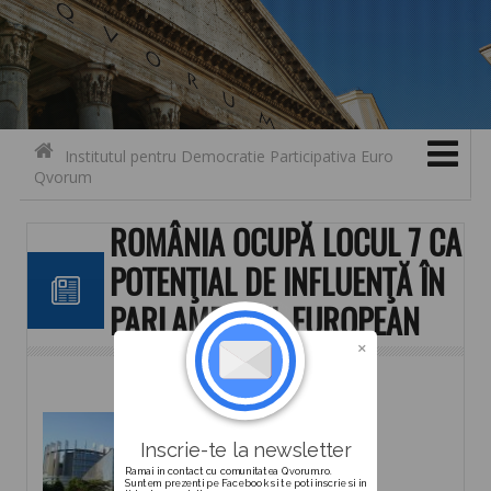
Search for:
Contact
Skip to content
Institutul pentru Democratie Participativa Euro
Qvorum
ROMÂNIA OCUPĂ LOCUL 7 CA
POTENŢIAL DE INFLUENŢĂ ÎN
PARLAMENTUL EUROPEAN
Descarca
Inscrie-te la newsletter
Ramai in contact cu comunitatea Qvorum.ro.
Suntem prezenti pe Facebook si te poti inscrie si in