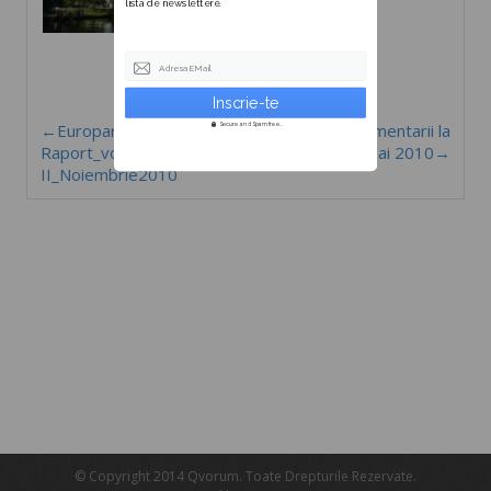
lista de newslettere.
Adresa EMail
←Europarlamentarii la
Europarlamentarii la
Secure and Spam free...
Raport_vol
Raport_mai 2010→
II_Noiembrie2010
© Copyright 2014 Qvorum. Toate Drepturile Rezervate.