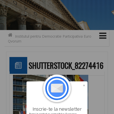
Search for:
Contact
Skip to content
Institutul pentru Democratie Participativa Euro
Qvorum
SHUTTERSTOCK_82274416
Inscrie-te la newsletter
Ramai in contact cu comunitatea Qvorum.ro.