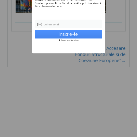
Suntem prezenti pe Facebook si te poti inscrie si in
lista de newslettere.
Adresa EMail
Secure and Spam free...
Curs ”Expert Accesare
Fonduri Structurale și de
Coeziune Europene”→