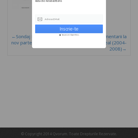
lista de newslettere.
Adresa EMail
←Sondaj Busola Politică 10
Parlamentarii la
Secure and Spam free...
nov partea I
raport_Ardeal (2004-
2008)→
© Copyright 2014 Qvorum. Toate Drepturile Rezervate.