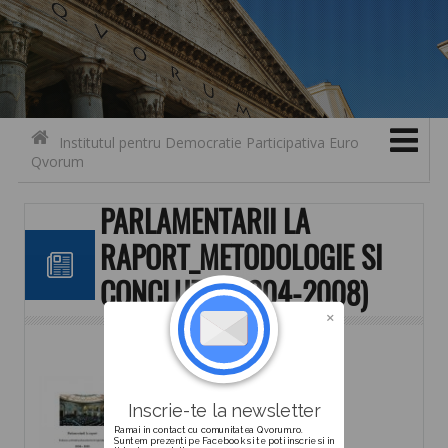
Search for:
Contact
Skip to content
Institutul pentru Democratie Participativa Euro
Qvorum
PARLAMENTARII LA
RAPORT_METODOLOGIE SI
CONCLUZII (2004-2008)
Descarca
Inscrie-te la newsletter
Ramai in contact cu comunitatea Qvorum.ro.
Suntem prezenti pe Facebook si te poti inscrie si in