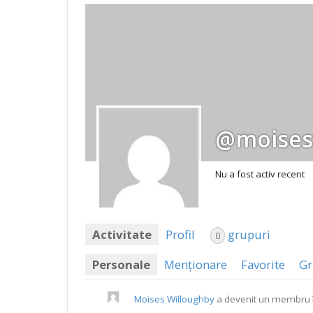
@moises
Nu a fost activ recent
Activitate
Profil
grupuri
0
Personale
Menționare
Favorite
Gr
Moises Willoughby
a devenit un membru î