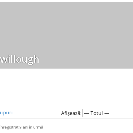
willough
upuri
Afișează:
nregistrat
9 ani în urmă