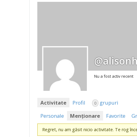
@alisonh
Nu a fost activ recent
Activitate
Profil
grupuri
0
Personale
Menționare
Favorite
G
Regret, nu am găsit nicio activitate. Te rog încea