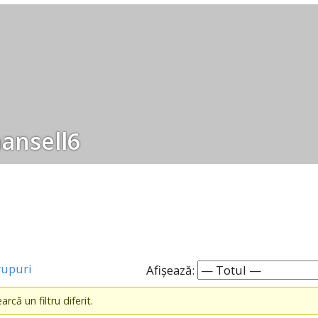
ansell6
rupuri
Afișează:
rcă un filtru diferit.