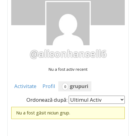
@alisonhansell6
Nu a fost activ recent
Activitate
Profil
grupuri
0
Ordonează după:
Grupuri
Nu a fost găsit niciun grup.
de
membri