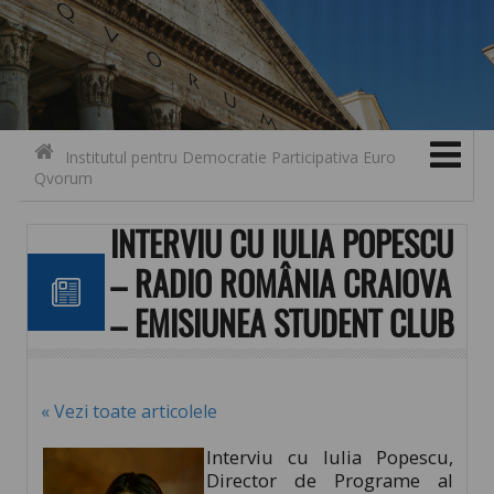
Search for:
Contact
Skip to content
Institutul pentru Democratie Participativa Euro
Qvorum
INTERVIU CU IULIA POPESCU
– RADIO ROMÂNIA CRAIOVA
– EMISIUNEA STUDENT CLUB
« Vezi toate articolele
Interviu cu Iulia Popescu,
Director de Programe al