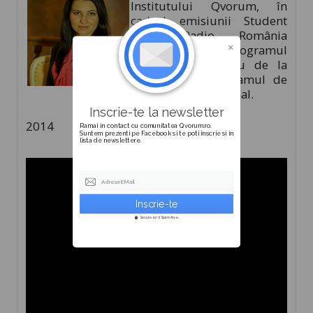
Institutului Qvorum, în
cadrul emisiunii Student
Club, Radio România
Craiova, despre programul
Vizitelor de Studiu de la
Bruxelles și programul de
Coaching Instituțional.
Inscrie-te la newsletter
2014
Ramai in contact cu comunitatea Qvorum.ro.
Suntem prezenti pe Facebook si te poti inscrie si in
lista de newslettere.
Adresa EMail
Secure and Spam free...