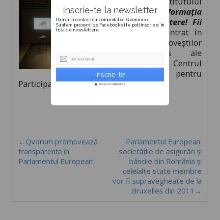
Proiectul Institutului
Inscrie-te la newsletter
Qvorum
Informația
înseamnă putere! Fii
Ramai in contact cu comunitatea Qvorum.ro.
Suntem prezenti pe Facebook si te poti inscrie si in
puternic!
a intrat în
lista de newslettere.
depozitul poveștilor
de succes ale
Adresa EMail
organizației Centrul
de Resurse pentru
Participare Publică (Ce-Re)
Secure and Spam free...
←Qvorum promovează
Parlamentul European:
transparența în
societăţile de asigurări şi
Parlamentul European
băncile din România şi
celelalte state membre
vor fi supravegheate de la
Bruxelles din 2011→