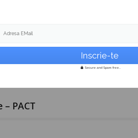
județeană are specificul ei istoric, cultural, social și ast
numai în interiorul ariei judeţene unde au fost observate.
Excelență Academică
articipativă Euro Qvorum
Adresa EMail
Secure and Spam free...
Ghidul cetățeanului privind elaborarea și implementa
unei politici publi
le – PACT