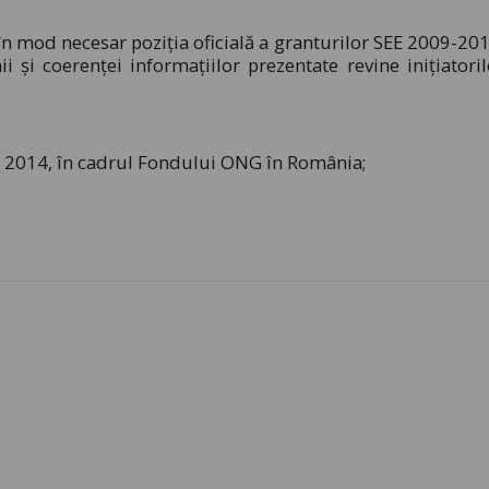
în mod necesar poziţia oficială a granturilor SEE 2009-201
 şi coerenţei informaţiilor prezentate revine iniţiatoril
 – 2014, în cadrul Fondului ONG în România;