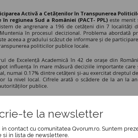
iciparea Activă a Cetăţenilor în Transpunerea Politicil
e în regiunea Sud a României (PACT- PPL)
este menit 
stem de angrenare a 196 de cetățeni din 7 localități d
Muntenia în procesul decizional. Problema abordată pr
ste aceea a gradului scăzut de informare şi de participare
transpunerea politicilor publice locale.
ntrul de Excelență Academică în 42 de orașe din Români
pot influența în mare măsură deciziile importante care 
onal, numai 0.17% dintre cetățeni și-au exercitat dreptul de
or la nivel local. Cifrele arată o scădere de la an la an
autorităților publice.
raşi, Alexandria, Ploieşti, Târgovişte, Slobozia, Giurgiu, d
a considerentul că în această regiune peste jumătate d
crie-te la newsletter
 exprimare ca pilon al democrației participative. Vom cr
reședință de județ care va multiplica și replica rezultate
 din județele respective, dar și din alte regiuni istorice 
 in contact cu comunitatea Qvorum.ro. Suntem preze
 parte a regiunii, am ales o singură localitate plecând de 
e si in lista de newslettere.