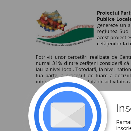
Proiectul Part
Publice Local
genereze un si
regiunea Sud 
acest proiect e
cetăţenilor la 
Potrivit unor cercetări realizate de Ce
numai 31% dintre cetățeni consideră că 
iau la nivel local. Totodată, la nivel nați
lua parte la procesul de luare a deciziil
interesului cetățenilor față de activitatea 
Alegerea celor 7 localități, Piteşti, Călă
regiunea Sud s-a realizat pornind de l
Ins
cetățeni se rapoartează la libertatea de
astfel o zonă pilot la nivel de municipiu 
proiectului și în alte orașe și localități
Ramai
economice ale României. Din fiecare județ,
inscri