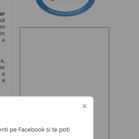
or
să
in
in
 a
a,
se
 a
 a
in
in
ea
le
și
nti pe Facebook si te poti
la