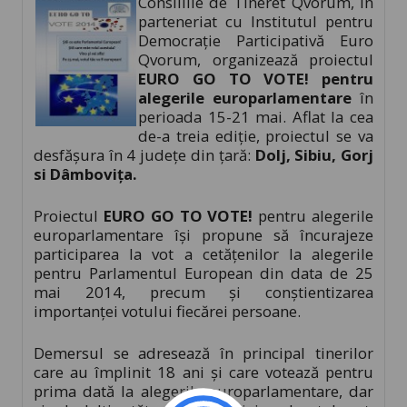
Consiliile de Tineret Qvorum, în
parteneriat cu Institutul pentru
Democrație Participativă Euro
Qvorum, organizează proiectul
EURO GO TO VOTE! pentru
alegerile europarlamentare
în
perioada 15-21 mai. Aflat la cea
de-a treia ediție, proiectul se va
desfășura în 4 județe din țară:
Dolj, Sibiu, Gorj
si Dâmbovița.
Proiectul
EURO GO TO VOTE!
pentru alegerile
europarlamentare îşi propune să încurajeze
participarea la vot a cetăţenilor la alegerile
pentru Parlamentul European din data de 25
mai 2014, precum și conștientizarea
importanței votului fiecărei persoane.
Demersul se adresează în principal tinerilor
care au împlinit 18 ani și care votează pentru
prima dată la alegerile europarlamentare, dar