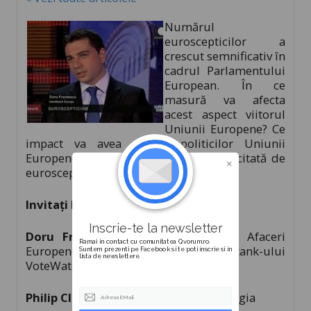
Numărul
euroscepticilor a
crescut semnificativ în
cadrul Parlamentului
European. În ce
masură va afecta
acest aspect viitorul
Uniunii Europene? Ce
impact va avea asupra politicilor Uniunii
Europene o creștere a influenței exercitată de
eurosceptici?
Invitaţi la emisiune:
Inscrie-te la newsletter
Doru Franţescu
: Expert Qvorum în Afaceri
Ramai in contact cu comunitatea Qvorum.ro.
Europene şi Director al think-tank-ului
Suntem prezenti pe Facebook si te poti inscrie si in
lista de newslettere.
VoteWatch Europe din Bruxelles.
Philip Claeys:
europarlamentar din Belgia
Adresa EMail