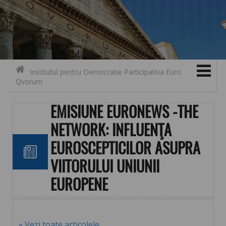
Search for:
Contact
Skip to content
Institutul pentru Democratie Participativa Euro
Qvorum
EMISIUNE EURONEWS -THE
NETWORK: INFLUENŢA
EUROSCEPTICILOR ASUPRA
VIITORULUI UNIUNII
EUROPENE
« Vezi toate articolele