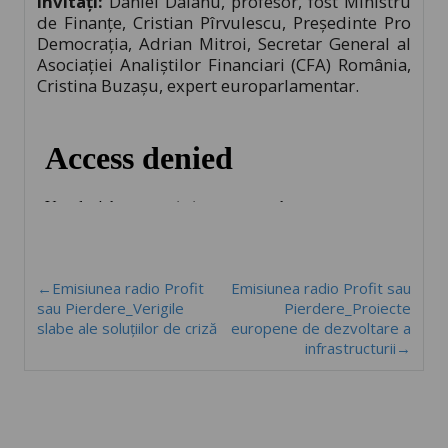
Invitați:
Daniel Daianu, profesor, fost Ministru
de Finanțe, Cristian Pîrvulescu, Președinte Pro
Democrația, Adrian Mitroi, Secretar General al
Asociației Analiștilor Financiari (CFA) România,
Cristina Buzașu, expert europarlamentar.
←Emisiunea radio Profit
Emisiunea radio Profit sau
sau Pierdere_Verigile
Pierdere_Proiecte
slabe ale soluţiilor de criză
europene de dezvoltare a
infrastructurii→