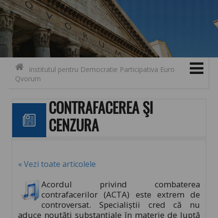
Search for:
Contact
Skip to content
Institutul pentru Democratie Participativa Euro
Qvorum
CONTRAFACEREA ŞI
CENZURA
« Vezi toate articolele
Acordul privind combaterea
contrafacerilor (ACTA) este extrem de
controversat. Specialiştii cred că nu
aduce noutăţi substanţiale în materie de luptă